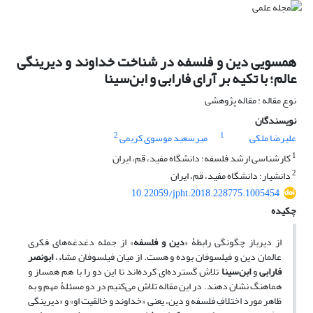
همسویی دین و فلسفه در شناخت خداوند و دیرینگی
عالم؛ با تکیه بر آرای فارابی و ابن‌سینا
نوع مقاله : مقاله پژوهشی
نویسندگان
2
1
علیرضا ملکی
میرسعید موسوی کریمی
1
کارشناسی ارشد فلسفه؛ دانشگاه مفید، قم، ایران
2
دانشیار؛ دانشگاه مفید، قم، ایران
10.22059/jpht.2018.228775.1005454
چکیده
از دیرباز چگونگی رابطۀ «
دین و فلسفه
» از جمله دغدغه‌های فکری
عالمان دین و فیلسوفان بوده و هست. از میان فیلسوفان مشاء،
ابونصر
فارابی
و
ابن‌سینا
تلاش گسترده‌ای کرده‌اند تا این دو را با هم همساز و
هماهنگ نشان دهند. در این مقاله تلاش می‌کنیم در دو مسئلۀ مهم و به
ظاهر مورد اختلافِ فلسفه و دین، یعنی «خداوند و خالقیت او» و «دیرینگی