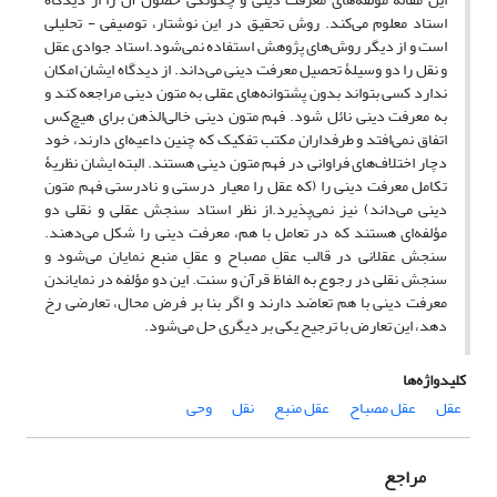
استاد معلوم می‌کند. روش تحقیق در این نوشتار، توصیفی - تحلیلی
است و از دیگر روش‌های پژوهش استفاده نمی‌شود.استاد جوادی عقل
و نقل را دو وسیلۀ تحصیل معرفت دینی می‌داند. از دیدگاه ایشان امکان
ندارد کسی بتواند بدون پشتوانه‌های عقلی به متون دینی مراجعه کند و
به معرفت دینی نائل شود. فهم متون دینی خالی‌الذهن برای هیچ‌کس
اتفاق نمی‌افتد و طرفداران مکتب تفکیک که چنین داعیه‌ای دارند، خود
دچار اختلاف‌های فراوانی در فهم متون دینی هستند. البته ایشان نظریۀ
تکامل معرفت دینی را (که عقل را معیار درستی و نادرستی فهم متون
دینی می‌داند) نیز نمی‌پذیرد.از نظر استاد سنجش عقلی و نقلی دو
مؤلفه‌ای هستند که در تعامل با هم، معرفت دینی را شکل می‌دهند.
سنجش عقلانی در قالب عقلِ مصباح و عقلِ منبع نمایان می‌شود و
سنجش نقلی در رجوع به الفاظ قرآن و سنت. این دو مؤلفه در نمایاندن
معرفت دینی با هم تعاضد دارند و اگر بنا بر فرض محال، تعارضی رخ
دهد، این تعارض با ترجیح یکی بر دیگری حل می‌شود.
کلیدواژه‌ها
عقل
عقل مصباح
عقل منبع
نقل
وحی
مراجع