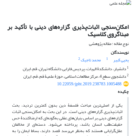
امکان‌سنجی اثبات‌پذیری گزاره‌های دینی با تأکید بر
مبناگروی کلاسیک
نوع مقاله : مقاله پژوهشی
نویسندگان
2
1
یحیی کبیر
محمد تاجیک
1
دانشیار، دانشکدۀ الهیات، پردیس فارابی دانشگاه تهران، قم، ایران
2
دانشجوی سطح 4، مرکز مطالعات اسلامی، حوزۀ علمیۀ قم، قم، ایران
10.22059/jpht.2019.238783.1005488
چکیده
یکی از اصلی‌ترین مباحث فلسفۀ دین بدون کمترین تردید، بحث
اثبات‌پذیری گزاره‌های دینی است. در این بحث به امکان‌سنجی اثبات
گزاره‌های دینی بر اساس بنیان‌های عقلی به‌گونه‌ای که ارضاکنندۀ حس
حقیقت‌طلب انسان باشد، پرداخته می‌شود. دسته‌ای از مخالفان
عقل‌گرایانی هستند که به‌نظر می‌رسد قصد دارند، بساط ایمان را به