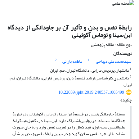
رابطۀ نفس و بدن و تأثیر آن بر جاودانگی از دیدگاه
ابن‌سینا و توماس آکوئینی
نوع مقاله : مقاله پژوهشی
نویسندگان
2
1
سیدمحمدعلی دیباجی
فاطمه بارانی
1
دانشیار، پردیس فارابی، دانشگاه تهران، قم، ایران
2
دانشجوی کارشناسی ارشد فلسفۀ دین، پردیس فارابی، دانشگاه تهران، قم،
ایران
10.22059/jpht.2019.240537.1005499
چکیده
مسئلۀ جاودانگی نفس در فلسفۀ ابن‌سینا و توماس آکوئیناس دو نظریۀ
جداگانه است، اما در زوایایی اشتراک دارد. ابن‌سینا در تکمیل مبتکرانۀ
علم‌النفس معلم اول، قید کمال را در تعریف نفس وارد و به جای صورت
نشاند تا از تجرد نفس سخن گوید و در تبیین رابطۀ نفس و بدن بر شأن