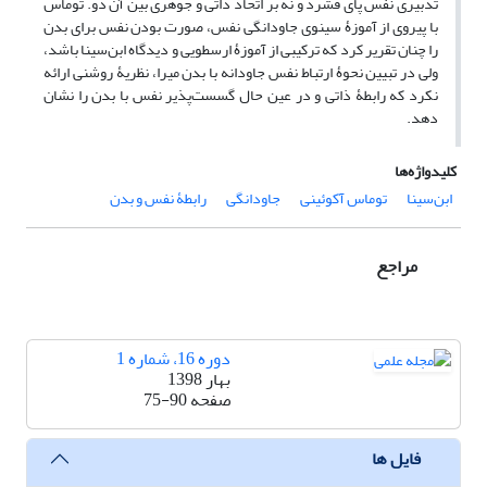
تدبیری نفس پای فشرد و نه بر اتحاد ذاتی و جوهری بین آن دو. توماس
با پیروی از آموزۀ سینوی جاودانگی نفس، صورت بودن نفس برای بدن
را چنان تقریر کرد که ترکیبی از آموزۀ ارسطویی و دیدگاه ابن‌سینا باشد،
ولی در تبیین نحوۀ ارتباط نفس جاودانه با بدن میرا، نظریۀ روشنی ارائه
نکرد که رابطۀ ذاتی و در عین حال گسست‌پذیر نفس با بدن را نشان
دهد.
کلیدواژه‌ها
ابن‌سینا
توماس آکوئینی
جاودانگی
رابطۀ نفس و بدن
مراجع
دوره 16، شماره 1
بهار 1398
صفحه
75-90
فایل ها