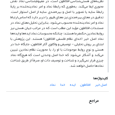
نظریه‌های هستی‌شناسی افلاطون است، در مفهوم‌شناسی نماد نقش
محوری ایفا می‌کند، به‌طوری که رابطۀ نماد و امر نمادینه‌شده بر پایۀ
رابطۀ سایه یا تصویر با اصل و بهره‌مندی سایه از اصل استوار است.
تدقیق در معنای بهره‌مندی نیز معنای ظهور را دربر دارد که اساس ارتباط
نماد و امر نمادینه‌شده محسوب می‌شود. بنابراین تحلیل معنای نماد در
مستندات افلاطون مؤید این مطلب است که در مراتب جهان هستی نیز
روابط نمادین حکمفرما هستند؛ چنانکه محسوسات نماد ایده‌ها و ایده‌ها
نماد اصل خیر (خدای نظام فلسفی افلاطون) هستند. این پژوهش با
ابتنای بر روش تحلیلی - توصیفی و واکاوی آثار افلاطون، جایگاه خدا در
هستی و نوع روابط موجودات با او را، با محوریت نظام نمادین تبیین
می‌کند و آشکار می‌شود که خدا اصل وحدتی است که هیچ‌گاه نماد
چیزی قرار نمی‌گیرد و شناخت و توصیف ذات او، صرفاً از طریق شناخت
نمادها حاصل خواهد شد.
کلیدواژه‌ها
اصل خیر
افلاطون
ایده
خدا
نماد
مراجع