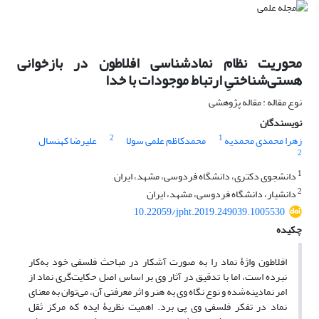
محوریت نظام نمادشناسی افلاطون در بازخوانی
هستی‌شناختیِ ارتباط موجودات با خدا
نوع مقاله : مقاله پژوهشی
نویسندگان
2
1
زهرا محمدی محمدیه
محمدکاظم علمی سولا
علیرضا کهنسال
2
1
دانشجوی دکتری، دانشگاه فردوسی، مشهد، ایران
2
دانشیار، دانشگاه فردوسی، مشهد، ایران
10.22059/jpht.2019.249039.1005530
چکیده
افلاطون واژۀ نماد را به صورت آشکار در مباحث فلسفی خود به‌کار
نبرده است، اما با تدقیق در آثار وی بر اساس اصل حکایت‌گری نماد از
امر نمادینه‌شده و نوع نگاه وی به هنر و اثر معرفتی آن، می‌توان به معنای
نماد در تفکر فلسفی وی پی برد. اهمیت نظریۀ ایده که مرکز ثقل