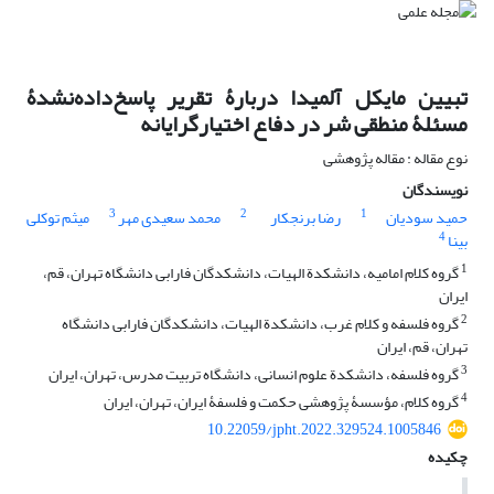
تبیین مایکل آلمیدا دربارۀ تقریر پاسخ‌داده‌نشدۀ
مسئلۀ منطقی شر در دفاع اختیارگرایانه
نوع مقاله : مقاله پژوهشی
نویسندگان
3
2
1
حمید سودیان
رضا برنجکار
محمد سعیدی مهر
میثم توکلی
4
بینا
1
گروه کلام امامیه، دانشکدة الهیات، دانشکدگان فارابی دانشگاه تهران، قم،
ایران
2
گروه فلسفه و کلام غرب، دانشکدة الهیات، دانشکدگان فارابی دانشگاه
تهران، قم، ایران
3
گروه فلسفه، دانشکدة علوم انسانی، دانشگاه تربیت مدرس، تهران، ایران
4
گروه کلام، مؤسسۀ پژوهشی حکمت و فلسفۀ ایران، تهران، ایران
10.22059/jpht.2022.329524.1005846
چکیده