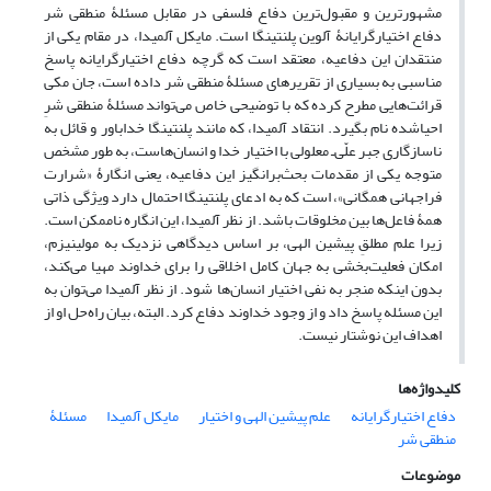
مشهورترین و مقبول‌ترین دفاع فلسفی در مقابل مسئلۀ منطقی شر
دفاع اختیارگرایانۀ آلوین پلنتینگا است. مایکل آلمیدا، در مقام یکی از
منتقدان این دفاعیه، معتقد است که گرچه دفاع اختیارگرایانه پاسخ
مناسبی به بسیاری از تقریرهای مسئلۀ منطقی شر داده است، جان مکی
قرائت‌هایی مطرح کرده که با توضیحی خاص می‌تواند مسئلۀ منطقی شرِ
احیاشده نام بگیرد. انتقاد آلمیدا، که مانند پلنتینگا خداباور و قائل به
ناسازگاری جبر علّی‌ـ معلولی با اختیار خدا و انسان‌هاست، به طور مشخص
متوجه یکی از مقدمات بحث‌برانگیز این دفاعیه، یعنی انگارۀ «شرارت
فراجهانی همگانی»، است که به ادعای پلنتینگا احتمال دارد ویژگی ذاتی
همۀ فاعل‌ها بین مخلوقات باشد. از نظر آلمیدا، این انگاره ناممکن است.
زیرا علم مطلقِ پیشین الهی، بر اساس دیدگاهی نزدیک به مولینیزم،
امکان فعلیت‌بخشی به جهان کامل اخلاقی را برای خداوند مهیا می‌کند،
بدون اینکه منجر به نفی اختیار انسان‌ها شود. از نظر آلمیدا می‌توان به
این مسئله پاسخ داد و از وجود خداوند دفاع کرد. البته، بیان راه‌حل او از
اهداف این نوشتار نیست.
کلیدواژه‌ها
دفاع اختیارگرایانه
علم پیشین الهی و اختیار
مایکل آلمیدا
مسئلۀ
منطقی شر
موضوعات