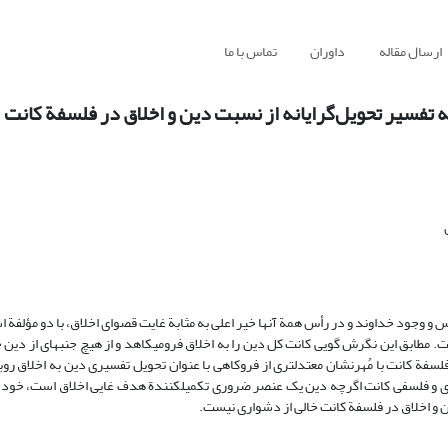
ارسال مقاله
داوران
تماس با ما
ه تفسیر تحویل‌گرایانه از نسبت دین و اخلاق در فلسفة کانت
و وجود خداوند و در رأس همة آن‏ها خیر اعلی به‏ مثابة غایت قصوای اخلاق، با دو مؤلفة 
 مطابق این نگرش گویی کانت کل دین را به اخلاق فرومی‏کاهد و از هیچ جنبه‏ای از دین ‏
، فلسفة کانت با مُهرنشان معتدل‏تری از فروکاهی با عنوان تحویل تفسیری دین به اخلاق رو
کری و فلسفی کانت اگرچه دین یک عنصر ضروری تکمیل‏کنندة هدف غایی اخلاق است، خود 
دین و اخلاق در فلسفة کانت خالی از دشواری نیست.