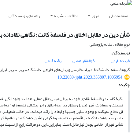
صفحه اصلی
مرور
اطلاعات نشریه
راهنمای نویسندگان
شأن دین در مقابل اخلاق در فلسفة کانت؛ نگاهی نقادانه ب
نوع مقاله : مقاله پژوهشی
نویسندگان
فریده لازمی
ذوالفقار همتی
رقیه فتحی
گروه فلسفه، دانشکدۀ ادبیات فارسی و زبان‌های خارجی، دانشگاه تبریز، تبریز، ایران
10.22059/jpht.2023.355807.1005954
چکیده
تکیة کانت در فلسفة نقادی خود به برخی مبانی عقل‏ عملی، همانند جاودانگی نفس 
فضیلت و سعادت، مُهر تحویل مطلق دین به اخلاق را بر پیشانی فلسفة او زده است.
آن دفاع نمی‏کند و وجود سایر جنبه‏ها و ابعاد را زائد می‏داند. در حالت ضعیف‏تر
حاضر می‏خواهد با تکیه بر اقسام مختلف تحویل‏گرایی نشان دهد که در نظام ف
شأنی غیر از اخلاقی ‏بودن نیز قائل است. بنابراین، این دو قرائت رایج از نسبت 