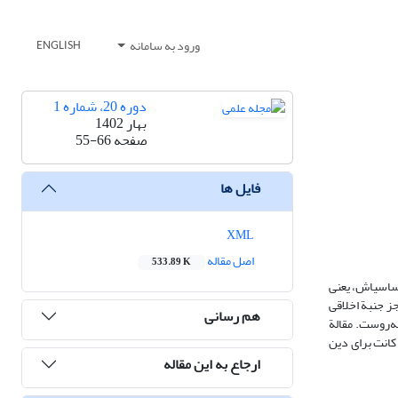
ورود به سامانه
ENGLISH
دوره 20، شماره 1
بهار 1402
صفحه
55-66
فایل ها
XML
اصل مقاله
533.89 K
اساسی‏اش، یعنی
جز جنبة اخلاقی
هم رسانی
به‌روست. مقالة
کانت برای دین
ارجاع به این مقاله