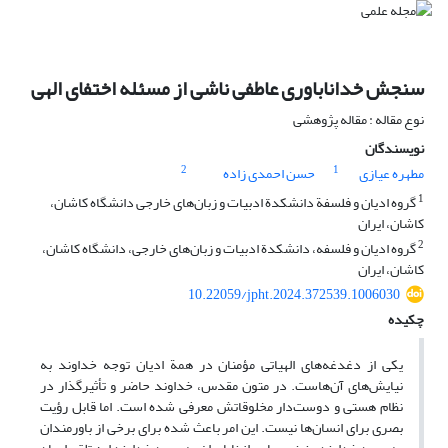
سنجش خداناباوری عاطفی ناشی از مسئله اختفای الهی
نوع مقاله : مقاله پژوهشی
نویسندگان
2
1
مطهره عیازی
حسن احمدی زاده
1
گروه ادیان و فلسفة دانشکدة ادبیات و زبان‌های خارجی دانشگاه کاشان،
کاشان، ایران
2
گروه ادیان و فلسفه، دانشکدة ادبیات و زبان‌های خارجی، دانشگاه کاشان،
کاشان، ایران
10.22059/jpht.2024.372539.1006030
چکیده
یکی از دغدغه‌های الهیاتی مؤمنان در همة ادیان توجه خداوند به
نیایش‌های آن‌هاست. در متون مقدس، خداوند حاضر و تأثیرگذار در
نظام هستی و دوست‌دار مخلوقاتش معرفی شده است. اما قابل رؤیت
بصری برای انسان‌ها نیست. این امر باعث شده برای برخی از باورمندان