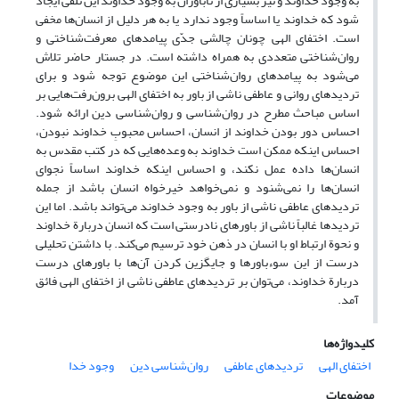
به وجود خداوند و نیز بسیاری از ناباوران به وجود خداوند این تلقی ایجاد
شود که خداوند یا اساساً وجود ندارد یا به هر دلیل از انسان‌ها مخفی
است. اختفای الهی چونان چالشی جدّی پیامدهای معرفت‌شناختی و
روان‌شناختی متعددی به همراه داشته است. در جستار حاضر تلاش
می‌شود به پیامدهای روان‌شناختی این موضوع توجه شود و برای
تردیدهای روانی و عاطفی ناشی از باور به اختفای الهی برون‌رفت‌هایی بر
اساس مباحث مطرح در روان‌شناسی و روان‌شناسی دین ارائه شود.
احساس دور بودن خداوند از انسان، احساس محبوبِ خداوند نبودن،
احساس اینکه ممکن است خداوند به وعده‌هایی که در کتب مقدس به
انسان‌ها داده عمل نکند، و احساس اینکه خداوند اساساً نجوای
انسان‌ها را نمی‌شنود و نمی‌خواهد خیرخواه انسان باشد از جمله
تردیدهای عاطفی ناشی از باور به وجود خداوند می‌تواند باشد. اما این
تردیدها غالباً ناشی از باورهای نادرستی است که انسان دربارة خداوند
و نحوة ارتباط او با انسان در ذهن خود ترسیم می‌کند. با داشتن تحلیلی
درست از این سوءباورها و جایگزین کردن آن‌ها با باورهای درست
دربارة خداوند، می‌توان بر تردیدهای عاطفی ناشی از اختفای الهی فائق
آمد.
کلیدواژه‌ها
اختفای الهی
تردیدهای عاطفی
روان‌شناسی دین
وجود خدا
موضوعات