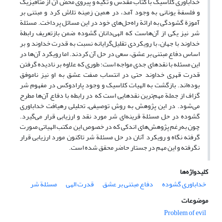
خداباوری کلاسیک با کتاب مقدس و تکیه و پیروی محض آن از متافیزیک
و فلسفة یونانی به وجود آمد، در همین زمینه تلاش کرد و مبتنی بر
آموزة گشودگی به ارائة راه‌حل‌های خود در این مسائل پرداخت. مسئلة
شر نیز یکی از آن‌هاست که الهی‌دانان گشوده ضمن بازتعریف رابطة
خداوند با جهان، با رویکردی تقلیل‌گرایانه نسبت به قدرت خداوند و بر
اساس دفاع مبتنی بر عشق، سعی در حل آن کردند. اما رویکرد آن‌ها در
این مسئله با نقدهای جدی مواجه است؛ طوری که علاوه بر نادیده گرفتن
قدرت قهری خداوند حتی در انتساب صفت عشق به او نیز ناموفق
بوده‌اند. بازگشت به الهیات کلاسیک و وجود پارادوکس در مفهوم شر
گزاف از جملة مهم‌ترین نقدهایی است که در رابطه با دفاع آن‌ها مطرح
می‌شود. در این پژوهش به روش توصیفی‌ـ تحلیلی رهیافت خداباوری
گشوده در حل مسئلة قرینه‌ای شر مورد نقد و ارزیابی قرار می‌گیرد.
چون به‌رغم پژوهش‌های اندکی که در خصوص این مکتب الهیاتی صورت
گرفته نگاه و رویکرد آنان در حل مسئلة شر تاکنون مورد ارزیابی قرار
نگرفته و این مهم در جستار حاضر محقق شده است.
کلیدواژه‌ها
خداباوری گشوده
دفاع مبتنی بر عشق
قدرت الهی
مسئلة شر
موضوعات
Problem of evil