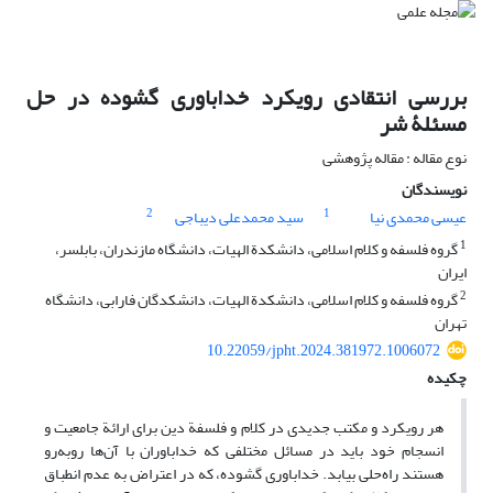
بررسی انتقادی رویکرد خداباوری گشوده در حل
مسئلۀ شر
نوع مقاله : مقاله پژوهشی
نویسندگان
2
1
عیسی محمدی نیا
سید محمدعلی دیباجی
1
گروه فلسفه و کلام اسلامی، دانشکدة الهیات، دانشگاه مازندران، بابلسر،
ایران
2
گروه فلسفه و کلام اسلامی، دانشکدة الهیات، دانشکدگان فارابی، دانشگاه
تهران
10.22059/jpht.2024.381972.1006072
چکیده
هر رویکرد و مکتب جدیدی در کلام و فلسفة دین برای ارائة جامعیت و
انسجام خود باید در مسائل مختلفی که خداباوران با آن‌ها روبه‌رو
هستند راه‌حلی بیابد. خداباوری گشوده، که در اعتراض به عدم انطباق