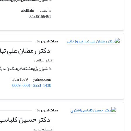
ut.ac.ir
abdllahi
02536166461
هیات تحریریه
دکتر رمضان علی تبا
کلام اسلامی
دانشیار؛ پژوهشگاه فرهنگ و اندیشه
yahoo.com
tabar1579
0009-0001-6553-1430
هیات تحریریه
دکتر حسین کلباسی
فلسفه غرب