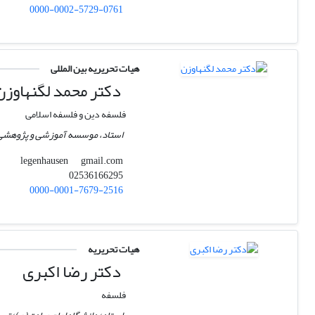
0000-0002-5729-0761
هیات تحریریه بین المللی
دکتر محمد لگنهاوزن
فلسفه دین و فلسفه اسلامی
استاد، موسسه آموزشی و پژوهشی 
gmail.com
legenhausen
02536166295
0000-0001-7679-2516
هیات تحریریه
دکتر رضا اکبری
فلسفه