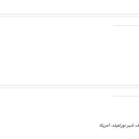
ف. شهر نورثفیلد، آمریکا