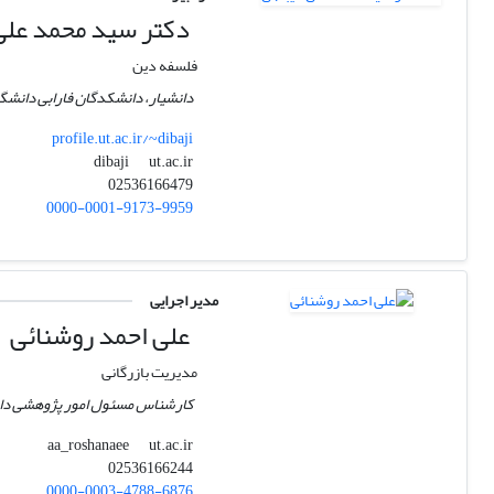
دکتر سید محمد علی
فلسفه دین
دانشیار، دانشکدگان فارابی دانشگا
profile.ut.ac.ir/~dibaji
ut.ac.ir
dibaji
02536166479
0000-0001-9173-9959
مدیر اجرایی
علی ‌احمد روشنائی
مدیریت بازرگانی
کارشناس مسئول امور پژوهشی دان
ut.ac.ir
aa_roshanaee
02536166244
0000-0003-4788-6876