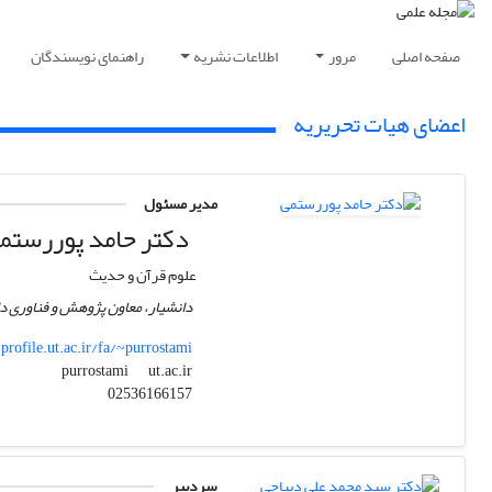
صفحه اصلی
مرور
اطلاعات نشریه
راهنمای نویسندگان
اعضای هیات تحریریه
مدیر مسئول
دکتر حامد پوررستم
علوم قرآن و حدیث
دانشیار، معاون پژوهش و فناوری د
profile.ut.ac.ir/fa/~purrostami
ut.ac.ir
purrostami
02536166157
سردبیر