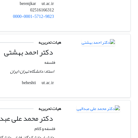
ut.ac.ir
berenjkar
02516166312
0000-0001-5712-9823
هیات تحریریه
دکتر احمد بهشتی
فلسفه
استاد؛ دانشگاه تهران؛ ایران
ut.ac.ir
beheshti
هیات تحریریه
دکتر محمد علی عبدا
فلسفه و کلام
دانشیار دانشکدگان فارابی دانشگاه