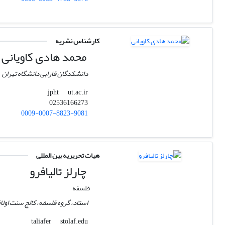
کارشناس نشریه
محمد هادی کاویانی
دانشکدگان فارابی دانشگاه تهران
ut.ac.ir
jpht
02536166273
0009-0007-8823-9081
هیات تحریریه بین المللی
چارلز تالیافرو
فلسفه
استاد، گروه فلسفه، کالج سنت اولا
stolaf.edu
taliafer