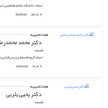
استاد؛ دانشگاه علامه طباطبایی؛ تهر
atu.ac.ir
hkalbasi
هیات تحریریه
دکتر محمد محمدرض
فلسفه
استاد گروه فلسفه پردیس فارابی د
ut.ac.ir
mmrezai
هیات تحریریه
دکتر یحیی یثربی
فلسفه