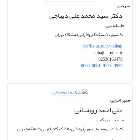
سردبیر
دکتر سید محمد علی دیباجی
فلسفه دین
دانشیار، دانشکدگان فارابی دانشگاه تهران
profile.ut.ac.ir/~dibaji
ut.ac.ir
dibaji
02536166479
0000-0001-9173-9959
مدیر اجرایی
علی ‌احمد روشنائی
مدیریت بازرگانی
کارشناس مسئول امور پژوهشی دانشکدگان فارابی دانشگاه تهران