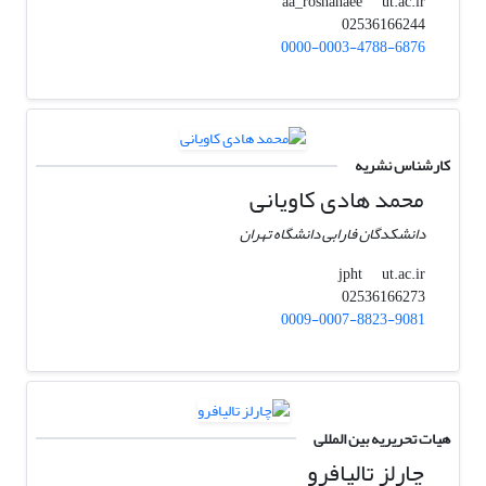
ut.ac.ir
aa_roshanaee
02536166244
0000-0003-4788-6876
کارشناس نشریه
محمد هادی کاویانی
دانشکدگان فارابی دانشگاه تهران
ut.ac.ir
jpht
02536166273
0009-0007-8823-9081
هیات تحریریه بین المللی
چارلز تالیافرو