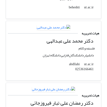
ut.ac.ir
beheshti
هیات تحریریه
دکتر محمد علی عبدالهی
فلسفه و کلام
دانشیار دانشکدگان فارابی دانشگاه تهران
ut.ac.ir
abdllahi
02536166461
هیات تحریریه
دکتر رمضان علی تبار فیروزجائی