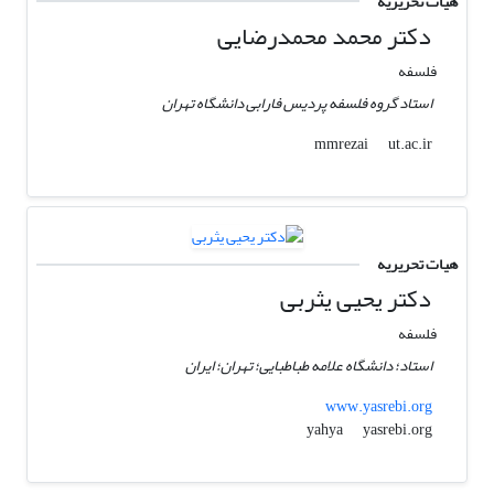
هیات تحریریه
دکتر محمد محمدرضایی
فلسفه
استاد گروه فلسفه پردیس فارابی دانشگاه تهران
ut.ac.ir
mmrezai
هیات تحریریه
دکتر یحیی یثربی
فلسفه
استاد؛ دانشگاه علامه طباطبایی؛ تهران؛ ایران
www.yasrebi.org
yasrebi.org
yahya