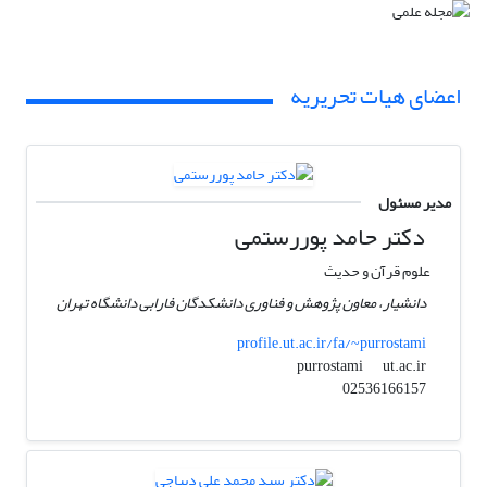
اعضای هیات تحریریه
مدیر مسئول
دکتر حامد پوررستمی
علوم قرآن و حدیث
دانشیار، معاون پژوهش و فناوری دانشکدگان فارابی دانشگاه تهران
profile.ut.ac.ir/fa/~purrostami
ut.ac.ir
purrostami
02536166157