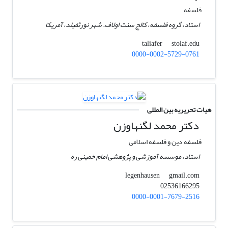
فلسفه
استاد، گروه فلسفه، کالج سنت اولاف. شهر نورثفیلد، آمریکا
stolaf.edu
taliafer
0000-0002-5729-0761
هیات تحریریه بین المللی
دکتر محمد لگنهاوزن
فلسفه دین و فلسفه اسلامی
استاد، موسسه آموزشی و پژوهشی امام خمینی ره
gmail.com
legenhausen
02536166295
0000-0001-7679-2516