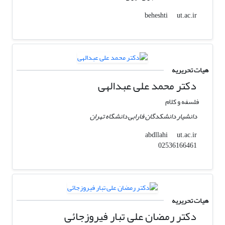
ut.ac.ir
beheshti
هیات تحریریه
دکتر محمد علی عبدالهی
فلسفه و کلام
دانشیار دانشکدگان فارابی دانشگاه تهران
ut.ac.ir
abdllahi
02536166461
هیات تحریریه
دکتر رمضان علی تبار فیروزجائی