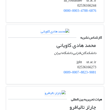
ut.ac.ir
aa_roshanaee
02536166244
0000-0003-4788-6876
کارشناس نشریه
محمد هادی کاویانی
دانشکدگان فارابی دانشگاه تهران
ut.ac.ir
jpht
02536166273
0009-0007-8823-9081
هیات تحریریه بین المللی
چارلز تالیافرو