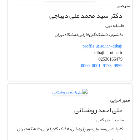
سردبیر
دکتر سید محمد علی دیباجی
فلسفه دین
دانشیار، دانشکدگان فارابی دانشگاه تهران
profile.ut.ac.ir/~dibaji
ut.ac.ir
dibaji
02536166479
0000-0001-9173-9959
مدیر اجرایی
علی ‌احمد روشنائی
مدیریت بازرگانی
کارشناس مسئول امور پژوهشی دانشکدگان فارابی دانشگاه تهران