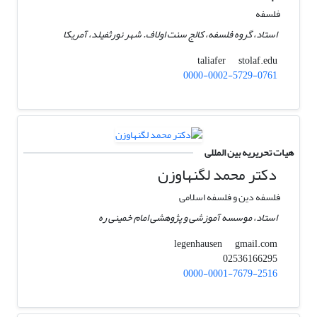
فلسفه
استاد، گروه فلسفه، کالج سنت اولاف. شهر نورثفیلد، آمریکا
stolaf.edu
taliafer
0000-0002-5729-0761
هیات تحریریه بین المللی
دکتر محمد لگنهاوزن
فلسفه دین و فلسفه اسلامی
استاد، موسسه آموزشی و پژوهشی امام خمینی ره
gmail.com
legenhausen
02536166295
0000-0001-7679-2516