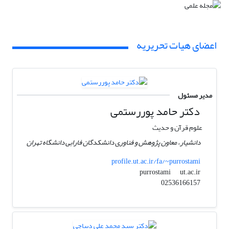
اعضای هیات تحریریه
مدیر مسئول
دکتر حامد پوررستمی
علوم قرآن و حدیث
دانشیار، معاون پژوهش و فناوری دانشکدگان فارابی دانشگاه تهران
profile.ut.ac.ir/fa/~purrostami
ut.ac.ir
purrostami
02536166157