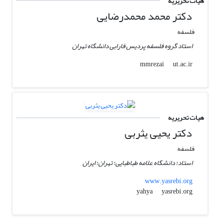
هیات تحریریه
دکتر محمد محمدرضایی
فلسفه
استاد گروه فلسفه پردیس فارابی دانشگاه تهران
ut.ac.ir
mmrezai
هیات تحریریه
دکتر یحیی یثربی
فلسفه
استاد؛ دانشگاه علامه طباطبایی؛ تهران؛ ایران
www.yasrebi.org
yasrebi.org
yahya