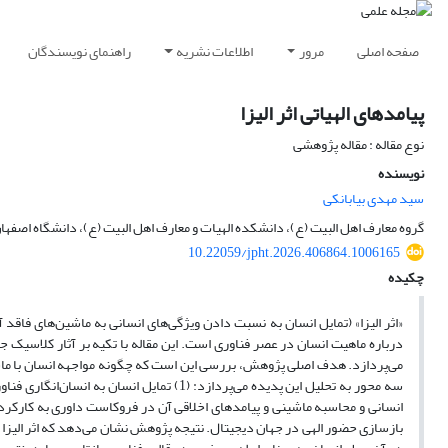
صفحه اصلی
مرور
اطلاعات نشریه
راهنمای نویسندگان
پیامدهای الهیاتی اثر الیزا
نوع مقاله : مقاله پژوهشی
نویسنده
سید مهدی بیابانکی
گروه معارف اهل البیت (ع)، دانشکده الهیات و معارف اهل البیت (ع)، دانشگاه اصفهان
10.22059/jpht.2026.406864.1006165
چکیده
«اثر الیزا» (تمایل انسان به نسبت دادن ویژگی‌های انسانی به ماشین‌های فاق
درباره ماهیت انسان در عصر فناوری است. این مقاله با تکیه بر آثار کلاسیک جوز
می‌پردازد. هدف اصلی پژوهش، بررسی این است که چگونه مواجهه انسان با ماشی
بازسازی حضور الهی در جهان دیجیتال. نتیجه پژوهش نشان می‌دهد که اثر الیزا صرف