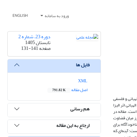
ورود به سامانه
ENGLISH
دوره 23، شماره 2
تابستان 1405
صفحه
131-141
فایل ها
XML
اصل مقاله
791.82 K
هیاتی و فلسفی
یاتی اثر الیزا
هم رسانی
است. مقاله در
نسان‌انگاری فناوری به‌عنوان نشانه‌ای از میل خلاق انسان برای ساخت موجودی شبیه به خود؛ (2) محو مرز میان قضاوت
نوان تلاشی ناخودآگاه برای
ارجاع به این مقاله
ست؛ آینه‌ای که