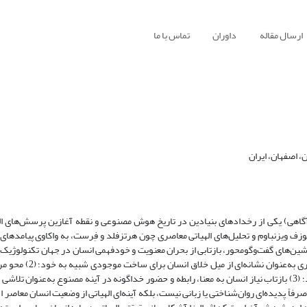
ارسال مقاله
داوران
تماس با ما
، اصفهان، ایران
د آگاهی) یکی از رخدادهای بنیادین در تاریخ هوش مصنوعی و نقطه آغازین پرسش‌های ال
ف ویزنباوم و تحلیل‌های الهیاتی معاصری چون هرتزفلد و فِرست، به واکاوی پیامدهای اله
ن‌های گفت‌وگومحور، بازتابی از بحران معنویت و خودفهمی انسان در جهان تکنولوژیک 
سه محور به تحلیل این پدیده می‌پردازد: (1) تمایل انسان به ا
انسانی و محاسبه ماشینی و پیامدهای اخلاقی آن در فروکاست داوری به کارکرد؛ (3) بازتاب نیاز انسان به معنا، رابطه و حضور خداگونه در آینه مصنوع به‌ع
اً پدیده‌ای روان‌شناختی یا زبانی نیست، بلکه آینه‌ای الهیاتی از وضعیت انسان معاصر ا