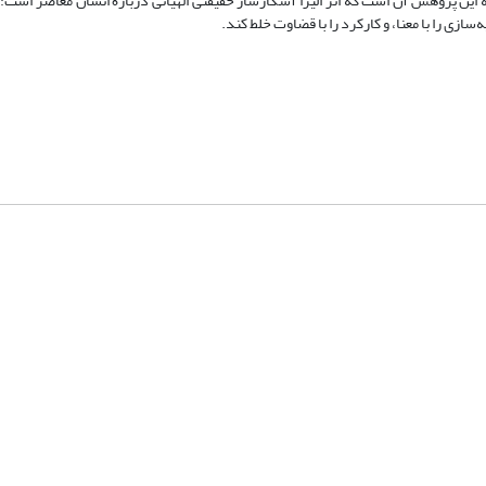
یجه این پژوهش آن است که اثر الیزا آشکارساز حقیقتی الهیاتی درباره انسان معاصر است
ی را با معنا، و کارکرد را با قضاوت خلط کند.