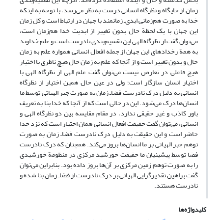
زمان از جایگاه و نظرگاه انسانی درست به نظر می‌رسد، با توجه به اینکه
خدا به صورت هم‌زمانی ابدی‌ـ زمانمند با جهان در ارتباط است و کل زمان
این جهان با یک لحظة حال بدون تغییر از ابدیت خدا هم‌زمان است،
می‌توان گفت از نظرگاه الهی این تقسیم‌بندی نادرست است و علم خداوند
به همة رخدادهای این جهان از جمله افعال انسانی همواره علم به زمان
حال و بدون تغییر است و از آنجا که علم به زمان حال هیچ ناظری با اختیار
هیچ فاعلی در تعارض نیست می‌توان گفت علم الهی از نظرگاه الهی با
اختیار انسان سازگار است؛ ولی در عین حال همین اختیار از نظرگاه
انسانی به دلیل درک نادرست فضاـ زمان به صورت جبر الهیاتی توسط ما
انسان‌ها درک می‌شود. این در حالی است که از آنجا که خدا بنا به تعریف
باور کاذب و غیر حقیقی ندارد، در مقام مقایسه بین دو نظرگاه الهی و
انسانی، می‌توان گفت حقیقت افعال انسانی همان اختیار است که نزد خدا
حاضر است و این حقیقت به دلیل درک نادرست فضاـ زمان به صورت
توهم جبر الهیاتی بر ما انسان‌ها بروز می‌کند. همچنان که درک نادرست
فضا توسط پیشینیان ما حقیقت خورشید مرکزی در منظومة خورشیدی
را به صورت توهم زمین مرکزی بر آن‌ها بروز داده بود. بنابراین می‌توان
گفت براهین تقدیرگرایی الهیاتی بر درک نادرست از فضاـ زمان بنا شده و
نادرست هستند.
کلیدواژه‌ها