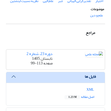
اختیار
تقدیرگرایی الهیاتی
جبر
علم الهی
نظریة نسبیت اینشتین
موضوعات
علم و دین
مراجع
دوره 23، شماره 2
تابستان 1405
صفحه
99-113
فایل ها
XML
اصل مقاله
1.23 M