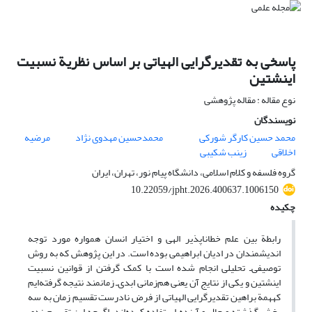
پاسخی به تقدیرگرایی الهیاتی بر اساس نظریة نسبیت
اینشتین
نوع مقاله : مقاله پژوهشی
نویسندگان
محمد حسین کارگر شورکی
محمدحسین مهدوی نژاد
مرضیه
اخلاقی
زینب شکیبی
گروه فلسفه و کلام اسلامی، دانشگاه پیام نور، تهران، ایران
10.22059/jpht.2026.400637.1006150
چکیده
رابطة بین علم خطاناپذیر الهی و اختیار انسان همواره مورد توجه
اندیشمندان در ادیان ابراهیمی بوده است. در این پژوهش که به روش
توصیفی‌ـ تحلیلی انجام شده است با کمک گرفتن از قوانین نسبیت
اینشتین و یکی از نتایج آن یعنی هم‌زمانی ابدی‌ـ زمانمند نتیجه گرفته‌ایم
کههمة براهین تقدیرگرایی الهیاتی از فرض نادرست تقسیم زمان به سه
بخش گذشته و حال و آینده استفاده کرده‌اند. اگرچه این تقسیم‌بندی