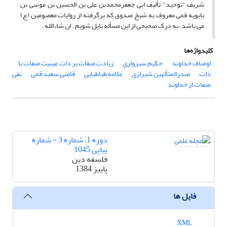
شریف "توحید" تألیف ابی جعفرمحمدبن علی بن الحسین بن موسی بن
بابویه قمی معروف به شیخ صدوق که برگرفته از روایات معصومین (ع)
می باشد – به درک صحیحی از این مسأله نایل شویم . ان شاءالله .
کلیدواژه‌ها
اوصاف خداوند
حکیم سبزواری
زیادت صفات بر ذات عینیت صفات با
ذات
صدرالمتألهین شیرازی
علامه طباطبایی
قاضی سعید قمی
نفی
صفات از خداوند
دوره 1، شماره 3 - شماره
پیاپی 1045
فلسفه دین
پاییز 1384
فایل ها
XML