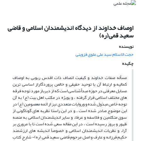
اوصاف خداوند از دیدگاه اندیشمندان اسلامی و قاضی
سعید قمی(ره)
نویسنده
حجت الاسلام سید علی علوی قزوینی
چکیده
مسأله صفات خداوند و کیفیت اتصاف ذات اقدس ربوبی به اوصاف
کمالیه،و ارتباط آن با توحید حقیقی و خالص پروردگاراز اساسی ترین
مسایل معرفتی در حوزه مبدأشناسی است که از دیرباز مورد توجه فرقه
های مختلف اسلامی قرار گرفته ، و بویژه در مکتب اهل بیت (ع) به آن
توجه خاص مبذول شده و وروایات متعددی نیز از ائمه معصومین (ع) در
این موضوع صادر شده است ، و در این راستا نظریه های گوناگونی از
سوی متکلمین و فلاسفه و عرفاء و سایر اندیشمندان اسلامی به منصه
ظهور و بروز رسیده است ، در این مقاله سعی شده است تا با مروری بر
آراء و نظریات اندیشمندان اسلامی و خصوصاً اندیشه های ارزشمند
حکیم فرزانه و عارف و اصل مرحوم قاضی سعید قمی (ره)- شارح کتاب