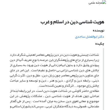
هویت شناسی دین در اسلام و غرب
نویسنده
دکتر ابوالفضل ساجدی
چکیده
شناخت چیستی و هویت دین در دین پژوهی معاصر اهمیتی شگرف دارد
زیرا بسیاری از نزاع های پژوهشگران این عرصه با نوع تعریف آنها از دین
پیوندی وثیق دارد و بدون ابهام زدایی از هویت دین ورود به بسیاری از
چالش های دین شناسی نزاعی بی حاصل و عقیم است . این امر در جای
جای عناوین دین پژوهی معاصر چون زبان دین ، عقل و دین ، کثرت گرایی
دینی ، رابطه دین و آزادی ، دین و هنر ، دین و توسعه و سایر مباحث
چالش زای موجود... اثرگذار و تعیین کننده است .
مقاله ی حاضر کاوشی در شناخت هویت دین است. در این رابطه ابتدا از
مباحثی چون هدف از هویت شناسی دین ، مشکلات پژوهش در این
موضوع و معانی لغوی دین سخن به میان آمده است . پس از طی گفتار
مقدماتی ، فصولی به دیدگاه متفکران غربی ، سپس اندیشوران اسلامی و