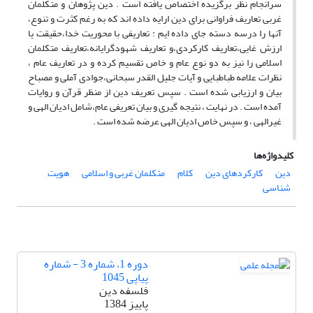
سرانجام نظر برگزیده اختصاص یافته است . دین پژوهان و متکلمان
غربی تعاریف فراوانی برای دین ارایه داده اند که به رغم کثرت و تنوع،
آنها را درسه دسته جای داده ایم : تعاریفی با محوریت خدا،حقیقت یا
ارزش غایی،تعاریف کارکردی،و تعاریف شهودگرایانه،تعاریف متکلمان
اسلامی را نیز به دو نوع عام و خاص تقسیم کرده و در تعاریف عام ،
نظرات علامه طباطبایی و آیات جلیل القدر سبحانی،جوادی آملی و مصباح
بیان و ارزیابی شده است . سپس تعریف دین از منظر قرآن و روایات
آمده است . در نهایت ، نتیجه گیری و بیان تعریفی عام،شامل ادیان الهی و
غیرالهی ، و سپس خاص ادیان الهی عرضه شده است .
کلیدواژه‌ها
دین
کارکردهای دین
کلام
متکلمان غربی و اسلامی
هویت
شناسی
دوره 1، شماره 3 - شماره
پیاپی 1045
فلسفه دین
پاییز 1384