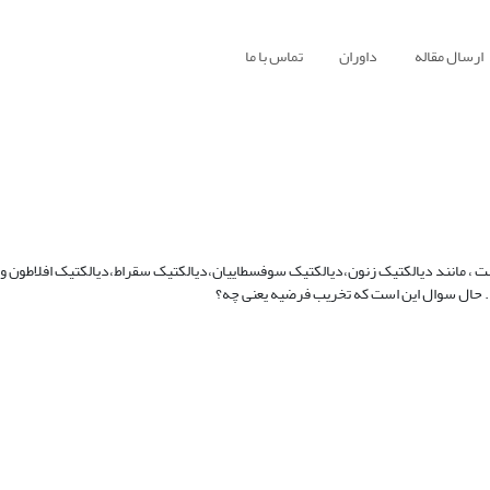
ارسال مقاله
داوران
تماس با ما
 است ، مانند دیالکتیک زنون،دیالکتیک سوفسطاییان،دیالکتیک سقراط،دیالکتیک افلاطون و.
 . حال سوال این است که تخریب فرضیه یعنی چه؟