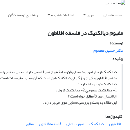
صفحه اصلی
مرور
اطلاعات نشریه
راهنمای نویسندگان
مفهوم دیالکتیک در فلسفه افلاطون
نویسنده
دکتر حسین معصوم
چکیده
دیالکتیک از نظر لغوی به معنای فن مباحثه و از نظر فلسفی دارای معانی مختلفی
به نظر افلاطون یکی از ویژگیهای دیالکتیک این است که آن، مخرب فرضیات است
دیالکتیک دو مرحله دارد :
1- دیالکتیک صعودی 2- دیالکتیک نزولی
آیا انسان،فطرتاً مطلق خواه است ؟
این مقاله به بحث و بررسی مسایل فوق می پردازد .
کلیدواژه‌ها
افلاطون
دیالکتیک
صورت اعلی
فلسفه افلاطون
مطلق