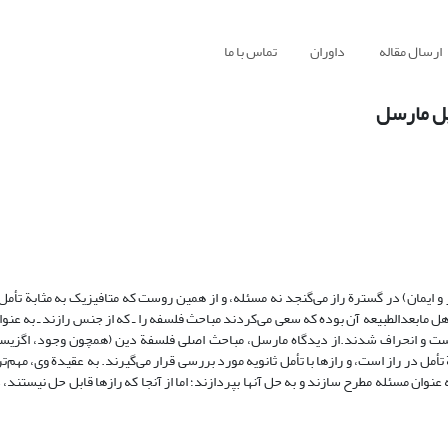
ارسال مقاله
داوران
تماس با ما
ریل مارسل
ایمان) در گسترة راز می‌گنجد نه مسئله، و از همین روست که متافیزیک به مثابة تأمل 
 اهل مابعدالطبیعه آن بوده که سعی می‌کردند مباحث فلسفه را ـ که از جنس رازند ـ به عن
 شکست و انحراف شدند.از دیدگاه مارسل، مباحث اصلی فلسفة دین (همچون وجود، اگزیست
أمل در راز است، و رازها با تأمل ثانویه مورد بررسی قرار می‌گیرند. به عقیدة وی، مهم‌ت
 عنوان مسئله مطرح سازند و به حل آنها بپردازند؛ اما از آنجا که رازها قابل حل نیستن