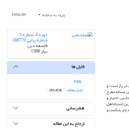
ورود به سامانه
ENGLISH
دوره 6، شماره 1 -
شماره پیاپی 188770
فلسفه دین
بهار 1388
فایل ها
XML
در راز است، و
اصل مقاله
193.41 K
وان مسئله مطرح
انس، اختیار و
رین اشتباه اهل
هم رسانی
د، دچار شکست و
ارجاع به این مقاله