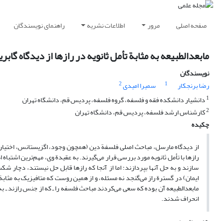
صفحه اصلی
مرور
اطلاعات نشریه
راهنمای نویسندگان
مابعدالطبیعه به مثابة تأمل ثانویه در رازها از دیدگاه گاب
نویسندگان
2
1
رضا برنجکار
سمیرا امیدی
1
دانشیار دانشکده فقه و فلسفه، گروه فلسفه، پردیس قم، دانشگاه تهران
2
کارشناس ارشد فلسفه، پردیس قم، دانشگاه تهران
چکیده
از دیدگاه مارسل، مباحث اصلی فلسفة دین (همچون وجود، اگزیستانس، اختیار و 
رازها با تأمل ثانویه مورد بررسی قرار می‌گیرند. به عقیدة وی، مهم‌ترین اشتباه
سازند و به حل آنها بپردازند؛ اما از آنجا که رازها قابل حل نیستند، دچار
ایمان) در گسترة راز می‌گنجد نه مسئله، و از همین روست که متافیزیک به مثابة ت
مابعدالطبیعه آن بوده که سعی می‌کردند مباحث فلسفه را ـ که از جنس رازند ـ به
انحراف شدند.