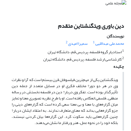
دین باوری ویتگنشتاین متقدم
نویسندگان
2
1
محمدعلی عبداللهی
سمیرا امیدی
1
استادیار گروه فلسفه، پردیس قم، دانشگاه تهران
2
کارشناسی ارشد فلسفه، پردیس قم، دانشگاه تهران
چکیده
ویتگنشتاین یکی از مهم‌ترین فیلسوفان قرن بیستم است که آرا و نظرات
وی در هر دو دور? مختلف فکری او در مسایل متعدد از جمله دین
تأثیرگذار بوده است. تفکر وی دربار? دین در فلسفه نخستش در رساله
منطقی ـ فلسفی انعکاس یافته است. او با طرح نظریه تصویری معنا و تمایز
میان گزاره‌های با معنا و بی معنا سعی کرده است که گزاره‌های دینی را
جزو گزاره‌هایی بداند که معنای متعارف ندارند. به اعتقاد ایشان دربار?
چنین گزاره‌هایی باید سکوت کرد. این گزاره‌ها بیان کردنی نیستند،
بلکه خود را در نحوه عمل، هنر و رفتار ما نشان می‌دهند.