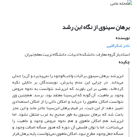
برهان سینوی از نگاه ابن رشد
نویسنده
نادر شکراللهی
استادیار گروه معارف، دانشکده ادبیات، دانشگاه تربیت معلم تهران
چکیده
ابن‌رشد برهان سینوی بر اثبات واجب‌الوجود را نمی‌پذیرد و آن را جدلی
‌می‌داند. در چرایی این عدم پذیرش، نویسندگان بر دلایلی تکیه
کرده‌اند، بعضی بر این باورند که ابن‌رشد نتوانست به نحوه‌ عروض
وجود بر ماهیت، آن گونه که ابن‌سینا معتقد بود، برسد. هم‌چنین وی
نتوانست امکان ماهوی را دریابد و امکان ذاتی را از امکان استعدادی
تمییز دهد؛ از این جهت، در فهم برهان ابن‌سینا عاجز ماند و این عجز
باعث شد که برهان سینوی به طور صحیح به غرب منتقل نشود. اما
ابن‌رشد هم امکان ماهوی و هم نحوه‌ عروض وجود و ماهیت را
می‌شناخت، اما با توان فلسفی آن دوره که هنوز مسأله اصالت وجود و
مسأله جعل وجود مطرح نبود، امکان ماهوی نمی‌توانست پایه برهان قرار