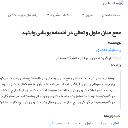
صفحه اصلی
مرور
اطلاعات نشریه
راهنمای نویسندگان
جمع میان حلول و تعالی در فلسفه پویشی وایتهد
نویسنده
رستم شامحمدی
استادیار گروه ادیان و عرفان دانشگاه سمنان
چکیده
نوشتار حاضر در جهت تحلیل جمع حلول و تعالی در فلسفه پویشی وایتهد، می‌کوش
چارچوب مقولاتی عام و فراگیر، ایجاب می‌کند تا جهان به شبکه‌ای تبدیل شو
می‌نماید که رابطه خدا و جهان از حالت یک‌سویه (تأثیر خدا بر جهان) خارج شده، ب
در گام دوم با توجه به تعامل دو جانبه خدا و جهان، مبانی مابعدالطبیعی سازگار
در گام سوم به چگونگی جمع میان حلول و تعالی در خدا و جهان می‌پردازم؛ به این
کلیدواژه‌ها
تعالی
جهان
حلول
خدا
فلسفه پویشی.