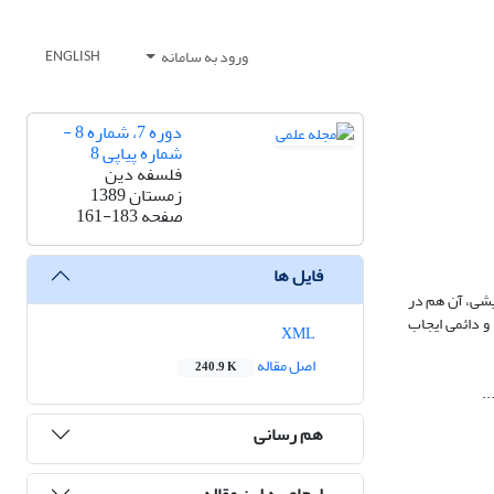
ورود به سامانه
ENGLISH
دوره 7، شماره 8 -
شماره پیاپی 8
فلسفه دین
زمستان 1389
صفحه
161-183
فایل ها
یشی، آن هم در
و دائمی ایجاب
XML
اصل مقاله
240.9 K
..
هم رسانی
ارجاع به این مقاله