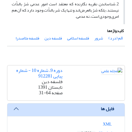
2.شناساندن نظریه نگارنده که معتقد است امورِ عدمی شرّ بالذّات
نیستند، بلکه شرّ بالعرض‌اند و تنها یک شر بالذّات وجود دارد که آن هم
امری وجودی است، نه عدمی.
کلیدواژه‌ها
اَلَم (درد)
شرور
فلسفه اسلامی
فلسفه دین
فلسفه ملاصدرا
دوره 9، شماره 10 - شماره
پیاپی 912281
فلسفه دین
تابستان 1391
صفحه
31-64
فایل ها
XML