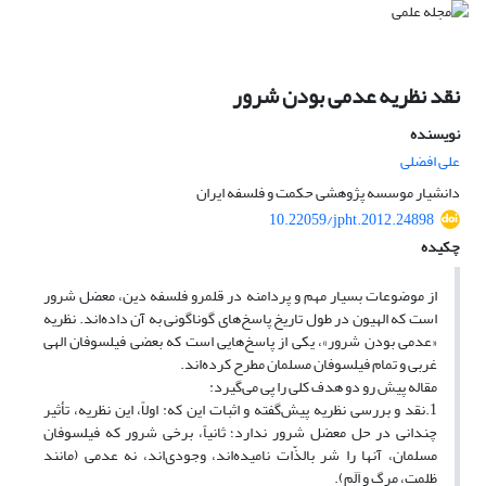
نقد نظریه عدمی بودن شرور
نویسنده
علی افضلی
دانشیار موسسه پژوهشی حکمت و فلسفه ایران
10.22059/jpht.2012.24898
چکیده
از موضوعات بسیار مهم و پردامنه در قلمرو فلسفه دین، معضل شرور
است که الهیون در طول تاریخ پاسخ‌های گوناگونی به آن داده‌اند. نظریه
«عدمی بودن شرور»، یکی از پاسخ‌هایی است که بعضی فیلسوفان الهی
غربی و تمام فیلسوفان مسلمان مطرح کرده‌اند.
مقاله پیش رو دو هدف کلی را پی می‌گیرد:
1.نقد و بررسی نظریه پیش‌گفته و اثبات این که: اولاً، این نظریه، تأثیر
چندانی در حل معضل شرور ندارد؛ ثانیاً، برخی شرور که فیلسوفان
مسلمان، آنها را شر بالذّات‌ نامیده‌اند، وجودی‌اند، نه عدمی (مانند
ظلمت، مرگ و اَلَم).