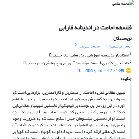
فلسفه امامت در اندیشه فارابی
نویسندگان
2
1
حسن یوسفیان
محمد علی پور
1
استادیار مؤسسه آموزشی و پژوهشی امام خمینی
2
دانشجوی دکتری فلسفه، مؤسسه آموزشی و پژوهشی امام خمینی
10.22059/jpht.2012.24899
چکیده
تبیین عقلانی نظریه امامت، از مهمترین و کارآمدترین ابزارهایی است که
میتواند زمینه گسترش و صدور این اندیشه را به سراسر جهان فراهم
آورد. از این رو، در این نوشته برآنیمیکی از نخستین تبیینهای عقلانی این
دیدگاه را بررسی کنیم؛ تبیینی که به‌وسیله ابونصر فارابی ارائه شده
است. او از نخستین فیلسوفان جهان اسلام است که به ضرورت وجود
رئیس اول و جانشین او (امام) در مدینه فاضله توجه کرده و در اثبات آن
استدلال عقلی ارائه کرده است. دیدگاه او به گونهای است که گویا بر
مبنای تفکر شیعی بنا شده و تبیین عقلانی آن به شمار میرود. با توجه به