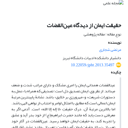
حقیقت ایمان از دیدگاه عین‌القضات
نوع مقاله : مقاله پژوهشی
نویسنده
مرتضی شجاری
دانشیار دانشکده ادبیات دانشگاه تبریز
10.22059/jpht.2013.35497
چکیده
عین­القضات همدانی ایمان را امری مشکک و دارای مراتب شدت و ضعف
می­داند. از نظر وی، ایمان تصدیقِ دل است؛ تصدیقی که همراه با «عمل به
دستورات شریعت» و «مهرورزی بر خلایق» باشد. نشانۀ پایین­ترین مرتبۀ
ایمان اعمالی است که مطابق با امتثال اوامر و اجتناب از نواهی الهی باشد.
اما بالاترین مرتبۀ آن، درکِ حقیقتِ «لا إله إلا الله» است. آدمی اگر به
معرفتی دست یابد که مانند حضرت ابراهیم(ع) از خود بدر آید و عشق
را تجربه کند، به حقیقتِ ایمان خواهد رسید. عین‌القضات در آثارِ خود
تعبیراتی زیبا از حقیقت ایمان آورده است؛ تعبیراتی مانند عشق، لقاء الله،