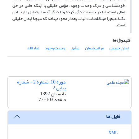
خودشناسی و درک وحدت وجود. مؤمن حقیقی با اینکه فانی در حق
تعالی است، اما در جامعه زندگی کرده و با دیگر آدمیان تعامل دارد. این
نکتۀ مهم را عین­القضات «اثبات بعد از محو» می­نامد که نتیجۀ ایمان حقیقی
است.
کلیدواژه‌ها
ایمان حقیقی
مراتب ایمان
عشق
وحدت وجود
لقاء الله
دوره 10، شماره 2 - شماره
پیاپی 2
تابستان 1392
صفحه
77-103
فایل ها
XML