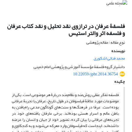
فلسفۀ عرفان در ترازوی نقد تحلیل و نقد کتاب عرفان
و فلسفه اثر والتر استیس
نوع مقاله : مقاله پژوهشی
نویسنده
محمد فنائی اشکوری
دانشیار گروه فلسفة مؤسسة آموزشی و پژوهشی امام خمینی
10.22059/jpht.2014.36754
چکیده
فلسفه تفکرِ عقلی روش‌مند و نظام‌مند دربارۀ هر موضوعی است. یکی از
موضوعات مورد علاقۀ فیلسوفان در طول تاریخ، عرفان یا تجربۀ عرفانی
بوده است. عرفا در فرهنگ‌ها و سنت‌های گوناگون مدعی راه‌یافتن به
باطن عالم و اسرار هستی بوده‌اند. برخی عارفان یافته‌های خود در
تجربه‌های عرفانی را بیان کرده، تصویر خود از جهان و انسان را عرضه
داشته‌اند. اینجاست که فیلسوفان وارد معرکه می‌شوند و به کنجکاوی و
کاوش در چیستی عرفان و تجربۀ عرفانی و بررسی دعاوی عرفا و مبانی و