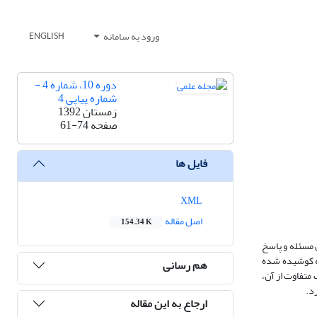
ورود به سامانه
ENGLISH
دوره 10، شماره 4 -
شماره پیاپی 4
زمستان 1392
صفحه
61-74
فایل ها
XML
اصل مقاله
154.34 K
 مسئله و پاسخ
له کوشیده شده
هم رسانی
 متفاوت از آن،
د.
ارجاع به این مقاله