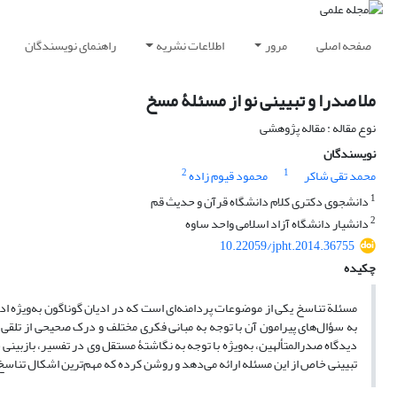
صفحه اصلی
مرور
اطلاعات نشریه
راهنمای نویسندگان
ملا صدرا و تبیینی نو از مسئلۀ مسخ
نوع مقاله : مقاله پژوهشی
نویسندگان
2
1
محمد تقی شاکر
محمود قیوم زاده
1
دانشجوی دکتری کلام دانشگاه قرآن و حدیث قم
2
دانشیار دانشگاه آزاد اسلامی واحد ساوه
10.22059/jpht.2014.36755
چکیده
مسئلة تناسخ یکی از موضوعات پردامنه‌ای است که در ادیان گوناگون به‌ویژه ا
به سؤال‌های پیرامون آن با توجه به مبانی فکری مختلف و درک صحیحی از تلقی نا
دیدگاه صدرالمتألهین، به‌ویژه با توجه به نگاشتۀ مستقل وی در تفسیر، بازبینی 
تبیینی خاص از این مسئله ارائه می‌دهد و روشن کرده که مهم‌ترین اشکال تناس