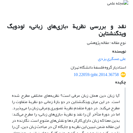
نقد و بررسی نظریة «بازی‌های زبانی» لودویگ
ویتگنشتاین
نوع مقاله : مقاله پژوهشی
نویسنده
علی عسگری یزدی
استادیار گروه فلسفة دانشگاه تهران
10.22059/jpht.2014.36758
چکیده
آیا زبان دین همان زبان عرفی است؟ نظریه‌های مختلفی مطرح شده
است. در این میان ویتگنشتاین در دو بازۀ زمانی دو نظریة متفاوت را
مطرح می‌کند. در دورة متقدم نظریة تصویری وعرفی زبان را می‌پذیرد.
اما در دورة متأخر آن را نقد و نظریة «بازی‌های زبانی» را مطرح می‌کند؛
بدین معنا که زبان دارای کارکردها و نقش‌های متنوع است. نگارنده در
این مقاله ضمن تبیین این نظریه و جایگاه آن در مباحث زبان دین، آن را
نقد می‌کند و نتیجه می‌گیرد که هرچند کارکردهای زبان در حوزه‌های