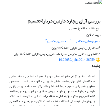
بررسی آرای ریچارد مارتین دربارة تجسیم
نوع مقاله : مقاله پژوهشی
نویسندگان
2
1
حسن رضایی هفتادر
حسین رهنمایی
1
استادیار پردیس فارابی دانشگاه تهران
2
دانشجوی دکتری مدرسی معارف اسلامی پردیس فارابی دانشگاه تهران
10.22059/jpht.2014.36759
چکیده
شناخت دقیق آرای خاورشناسان دربارة معارف اسلامی و نقد علمی
دیدگاه‌های آنان برای ما مسلمانان ضرورتی انکارناپذیر است. به همین
منظور راقمان این سطور در مقالة حاضر تلاش کرده‌اند تا به بررسی آرای
مارتین دربارة تجسیم بپردازند. روش تحقیق در این پژوهش مطالعة
کتابخانه‌ای و رویکرد آن تحلیلی- انتقادی است. این بدان معنا نیست که
از روش‌های توصیفی استفاده نشده است. اگرچه بررسی دیدگاه‌های