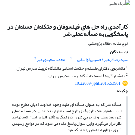
کارآمدی راه حل های فیلسوفان و متکلمان مسلمان در
پاسخگویی به مسأله عملی شر
نوع مقاله : مقاله پژوهشی
نویسندگان
2
1
سید رضا (زهیر) حسینی لواسانی
محمد سعیدی مهر
1
دانشجوی دکترای فلسفه و حکمت اسلامی دانشگاه تربیت مدرس تهران
2
دانشیار گروه فلسفه دانشگاه تربیت مدرس تهران
10.22059/jpht.2015.53961
چکیده
مسأله شر که به عنوان مسأله ای علیه وجود خداوند ادیان مطرح بوده
است، هم از بعد نظری قابل طرح است هم از بعد عملی. در مسأله عملی
شر، بعد عملی و کاربردی شرور درزندگی و تأثیر آنها بر ایمان انسانها مد
نظر قرار می گیرد و این سوال پاسخ داده می شود که در مواقع رسیدن
شرور، چطور ایمانمان را حفظ کنیم؟