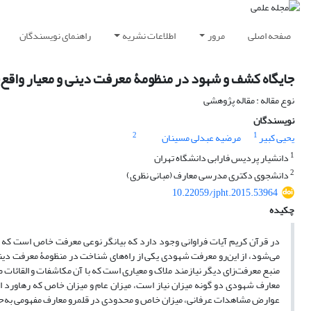
صفحه اصلی
مرور
اطلاعات نشریه
راهنمای نویسندگان
جایگاه کشف و شهود در منظومۀ معرفت دینی و معیار واقع‌نم
نوع مقاله : مقاله پژوهشی
نویسندگان
2
1
یحیی کبیر
مرضیه عبدلی مسینان
1
دانشیار پردیس فارابی دانشگاه تهران
2
دانشجوی دکتری مدرسی معارف (مبانی نظری)
10.22059/jpht.2015.53964
چکیده
در قرآن کریم آیات فراوانی وجود دارد که بیانگر نوعی معرفت خاص است که 
می‌شود، از این‌رو معرفت شهودی یکی از راه‌های شناخت در منظومۀ معرفت دین
منبع معرفت‌زای دیگر نیازمند ملاک و معیاری است که با آن مکاشفات و القائا
معارف شهودی دو گونه میزان نیاز است، میزان عام و میزان خاص که رهاورد انب
عوارض مشاهدات عرفانی، میزان خاص و محدودی در قلمرو معارف مفهومی به‌ح