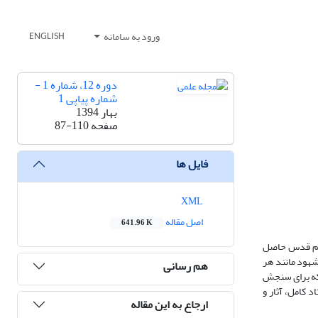
ورود به سامانه
ENGLISH
دوره 12، شماره 1 -
شماره پیاپی 1
بهار 1394
صفحه
87-110
فایل ها
XML
اصل مقاله
641.96 K
عالم قدس حاصل
شهود مانند هر
هم رسانی
 که برای سنجش
 کامل، آثار و
ارجاع به این مقاله