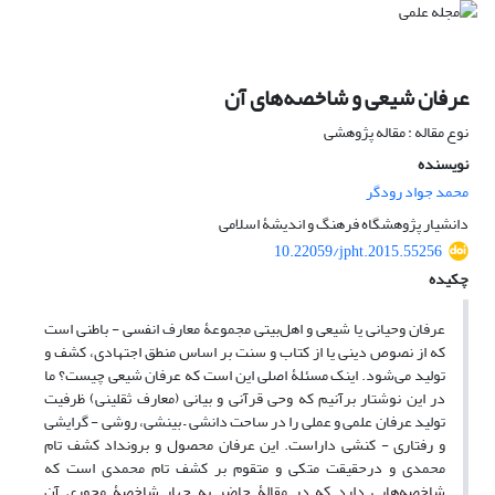
عرفان شیعی و شاخصه‌های آن
نوع مقاله : مقاله پژوهشی
نویسنده
محمد جواد رودگر
دانشیار پژوهشگاه فرهنگ و اندیشۀ اسلامی
10.22059/jpht.2015.55256
چکیده
عرفان وحیانی یا شیعی و اهل‌بیتی مجموعۀ معارف انفسی - باطنی است
که از نصوص دینی یا از کتاب و سنت بر اساس منطق اجتهادی، کشف و
تولید می‌شود. اینک مسئلۀ اصلی این است که عرفان شیعی چیست؟ ما
در این نوشتار برآنیم که وحی قرآنی و بیانی (معارف ثقلینی) ظرفیت
تولید عرفان علمی و عملی را در ساحت دانشی – بینشی، روشی - گرایشی
و رفتاری - کنشی داراست. این عرفان محصول و برونداد کشف تام
محمدی و درحقیقت متکی و متقوم بر کشف تام محمدی است که
شاخصه‌هایی دارد که در مقالۀ حاضر به چهار شاخصۀ محوری آن