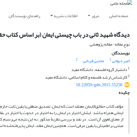
صفحه اصلی
مرور
اطلاعات نشریه
راهنمای نویسندگان
دیدگاه شهید ثانی در باب چیستی ایمان (بر اساس کتاب حقائ
نوع مقاله : مقاله پژوهشی
نویسندگان
2
1
امیر دیوانی
مجتبی قربانی
1
دانشیار گروه فلسفه، دانشگاه مفید
2
کارشناس ارشد فلسفه و کلام اسلامی، دانشگاه مفید
10.22059/jpht.2015.55258
چکیده
مؤلف کتاب حقائق‌الایمان معتقد است که ایمان، تصدیق منطقی یا یقین ثابت جازم 
ایمانی همراه نباشد. ایشان اختیار در ایمان را به اختیار در حدوث یا اختیار در
از معنای لغوی آن است. در نقد و بررسی نظریۀ مذکور، به این نتیجه می‌رسیم 
مبتنی بر اطمینان یا یقین عرفی است. همچنین ایمان مقلد، ایمان پذیرفته‌شده ا