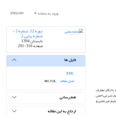
ورود به سامانه
ENGLISH
دوره 12، شماره 2 -
شماره پیاپی 2
تابستان 1394
صفحه
291-316
فایل ها
XML
اصل مقاله
401.71 K
با انکار معارف
تعریف شرعی اخص
هم رسانی
لیم غیرعلمی و
ارجاع به این مقاله