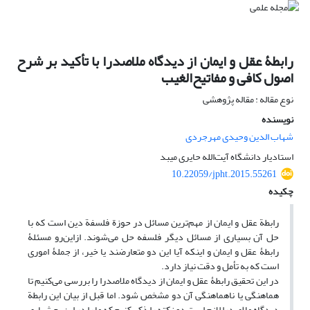
رابطۀ عقل و ایمان از دیدگاه ملاصدرا با تأکید بر شرح
اصول کافی و مفاتیح‌الغیب
نوع مقاله : مقاله پژوهشی
نویسنده
شهاب الدین وحیدی مهرجردی
استادیار دانشگاه آیت‌الله حایری میبد
10.22059/jpht.2015.55261
چکیده
رابطة عقل و ایمان از مهم‌ترین مسائل در حوزة فلسفة دین است که با
حل آن بسیاری از مسائل دیگر فلسفه حل می‌شوند. ازاین‌رو مسئلۀ
رابطۀ عقل و ایمان و اینکه آیا این دو متعارضند یا خیر، از جملۀ اموری
است که به تأمل و دقت نیاز دارد.
در این تحقیق رابطۀ عقل و ایمان از دیدگاه ملاصدرا را بررسی می‌کنیم تا
هماهنگی یا ناهماهنگی آن دو مشخص شود. اما قبل از بیان این رابطة
دیدگاه ملاصدرا لازم است دو نکته را ذکر کنیم که ما را در این بحث یاری