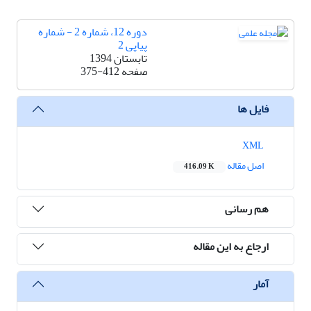
دوره 12، شماره 2 - شماره
پیاپی 2
تابستان 1394
صفحه
375-412
فایل ها
XML
اصل مقاله
416.09 K
هم رسانی
ارجاع به این مقاله
آمار