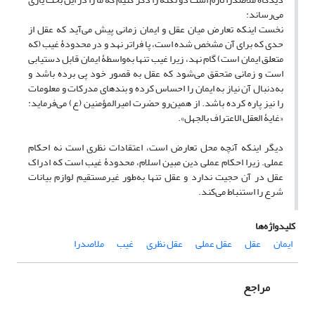
می‌رساند:
نخست اینکه تعارض میان عقل و ایمان زمانی پیش می‌آید که عقل از
حدی که برای آن مشخص شده است، پا فراتر نهد و در محدودۀ غیب (که
متعلق ایمان است) گام نهد، زیرا غیب تنها به‌واسطۀ ایمان قابل دستیابی
است و زمانی متحقق می‌شود که عقل به قصور خود پی برده باشد و
به‌دنبال آن نیاز به ایمان را احساس کرده و بندهای مدرکات و معلومات
را نیز پاره کرده باشد. از همین‌رو حضرت امیرالمؤمنین (ع) می‌فرماید:
«غایۀ العقل الاعتراف بالجهل».
دیگر اینکه آنچه محل تعارض است، اعتقادات نظری است نه احکام
عملی. زیرا احکام عملی دین مبین اسلام، محدودۀ غیب است که ادراک
عقل در آن حجیت ندارد و عقل تنها به‌طور غیرمستقیم لوازم بیانات
شرع را استنباط می‌کند.
کلیدواژه‌ها
ایمان
عقل
عقل عملی
عقل نظری
غیب
ملاصدرا
مراجع