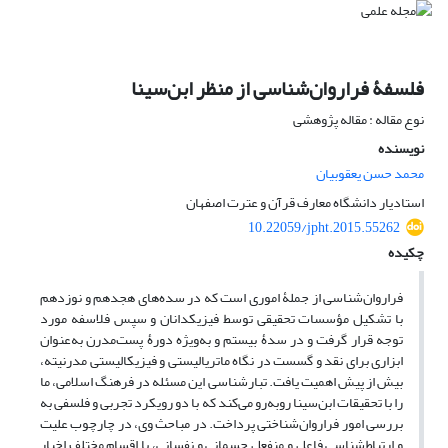
فلسفۀ فراروان‌شناسی از منظر ابن‌سینا
نوع مقاله : مقاله پژوهشی
نویسنده
محمد حسن یعقوبیان
استادیار دانشگاه معارف قرآن و عترت اصفهان
10.22059/jpht.2015.55262
چکیده
فراروان‌شناسی از جملۀ اموری است که در سده‌های هجدهم و نوزدهم
با تشکیل مؤسسات تحقیقی توسط فیزیکدانان و سپس فلاسفه مورد
توجه قرار گرفت و در سدۀ بیستم و به‌ویژه دورۀ پست‌مدرن به‌عنوان
ابزاری برای نقد و گسست در نگاه ماتریالیستی و فیزیکالیستی مدرنیته،
بیش از پیش اهمیت یافت. تبارشناسی این مسئله در فرهنگ اسلامی، ما
را با تحقیقات ابن‌سینا روبه‌رو می‌کند که با دو رویکرد تجربی و فلسفی به
بررسی امور فراروان‌شناختی پرداخت. در مباحث وی، در چارچوب علیت
و ارتباط‌شناسی فاعل و منفعل جسمانی و نفسانی، با اقسام مختلف اخبار