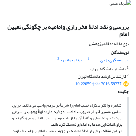
بررسی و نقد ادلۀ فخر رازی وامامیه بر چگونگی تعیین
امام
نوع مقاله : مقاله پژوهشی
نویسندگان
2
1
علی عسگری یزدی
بهنام جوانمرد
1
دانشیار دانشگاه تهران
2
کارشناس ارشد دانشگاه تهران
10.22059/jpht.2016.59277
چکیده
اشاعره و اکثر معتزله نصب امام را شرعاً بر مردم واجب می‌دانند. براین
اساس تفسیر آنها از ضرورت امامت، دو قید دارد: اولاً وجوب را شرعی
می‌دانند و نه عقلی و ثانیاً آن را از باب «وجوب علی الناس» می‌انگارند و
برای اثبات این مدعا به ادله‌ای تمسک کرده‌اند.
در این مقاله برخی از ادلۀ امامیه بر وجوب نصب امام از جانب خداوند