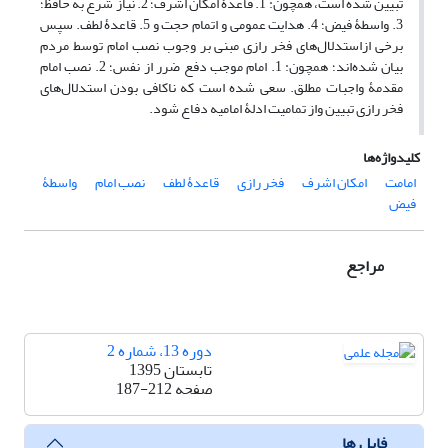
تبیین شده است، همچون: 1. قاعدۀ امکان اشرف؛ 2. نیاز شرع به حافظ؛
3. واسطۀ فیض؛ 4. هدایت عمومی و اتمام حجت و 5. قاعدۀ لطف. سپس
برخی ازاستدلال‌های فخر رازی مبنی بر وجوب نصب امام توسط مردم
بیان شده‌اند؛ همچون: 1. امام موجب دفع ضرر از نفس؛ 2. نصب امام
مقدمۀ واجبات مطلق. سعی شده است که ناکافی بودن استدلال‌های
فخر رازی تبیین واز تمامیت ادلۀ امامیه دفاع شود.
کلیدواژه‌ها
امامت
امکان اشرف
فخر رازی
قاعدۀ لطف
نصب امام
واسطۀ
فیض
مراجع
دوره 13، شماره 2
تابستان 1395
صفحه
187-212
فایل ها