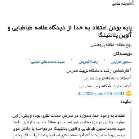
پایه بودن اعتقاد به خدا از دیدگاه علامه طباطبایی و
آلوین پلانتینگا
نوع مقاله : مقاله پژوهشی
نویسندگان
3
2
1
سمیرا فرزین
رضا اکبریان
سید محمدعلی حجتی
1
کارشناس ارشد دانشگاه تربیت مدرس
2
استاد دانشگاه تربیت مدرس
3
دانشیار دانشگاه تربیت مدرس
10.22059/jpht.2016.59283
چکیده
اعتقاد به وجود خدا، همواره در معرض حملات نظری بوده و یکی از این
موارد، چالش در توجیه این باور است. در مقالۀ حاضر، نظرهای علامه
سید محمدحسین طباطبایی و آلوین پلانتینگا در مواجهۀ با چالش فوق
بررسی و با تحلیل دیدگاه آنها، مقایسه‌ای انجام خواهد گرفت. اگرچه هر