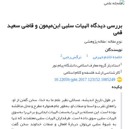
بررسی دیدگاه الهیات سلبی ابن‌میمون و قاضی سعید
قمی
نوع مقاله : مقاله پژوهشی
نویسندگان
2
1
حامده خادم جهرمی
نرگس رجبی
1
استادیار گروه معارف اسلامی دانشگاه پیام نور
2
کارشناسی ارشد فلسفه و کلام اسلامی
10.22059/jpht.2017.123152.1005249
چکیده
در طول تاریخ اندیشه، مسائلی نظیر علم ما به خدا، سخن گفتن از او،
راه‌های تقرب و اسما و صفات او، به‌طور عام همواره مطرح و محل مناقشه
بوده است. این مسئله برخی را به‌سمت الهیات ایجابی و برخی را به‌‌سوی
الهیات سلبی سوق داده است. طرفداران الهیات سلبی معتقدند که تنها
به شیوۀ سلبی می‌توان دربارۀ افعال و صفات خداوند سخن گفت