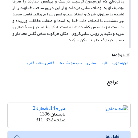
به‌گونه‌ای که ابن‌میمون توصیف درست و بی‌نقص خداوند را صرفاً
توصیف او به اوصاف سلبی می‌داند و از این طریق ساحت خداوند را از
تشبیه به مخلوق، شرک و اسناد عیب و نقص مبرا می‌داند. قاضی سعید
نیز به‌شدت با اتصاف ذات خدا به اسما و صفات مخالفت ورزیده و
به‌سمت تنزیه محض کشیده شده است. لیکن افراط در زمینۀ تعالی و
تنزیه و تکیه بر روش سلبی‌گروی، امکان هرگونه سخن گفتن معنادار و
حقیقی دربارۀ خدا را ناممکن می‌کند.
کلیدواژه‌ها
ابن‌میمون
الهیات سلبی
تنزیه و تشبیه
قاضی سعید قمی
مراجع
دوره 14، شماره 2
تابستان 1396
صفحه
311-332
فایل ها