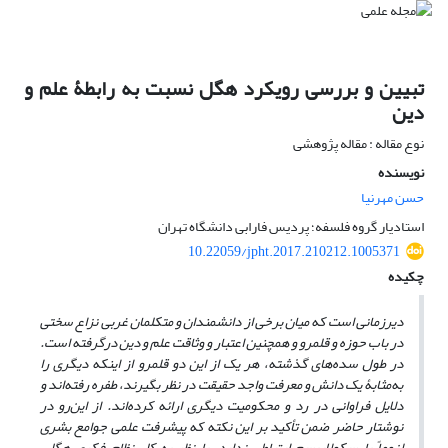
تبیین و بررسی رویکرد هگل نسبت به رابطۀ علم و
دین
نوع مقاله : مقاله پژوهشی
نویسنده
حسن مهرنیا
استادیار گروه فلسفه؛ پردیس فارابی دانشگاه تهران
10.22059/jpht.2017.210212.1005371
چکیده
دیرزمانی است که میان برخی از دانشمندان و متکلمان غربی نزاع سختی
در باب حوزه و قلمرو و همچنین اعتبار و وثاقت علم و دین درگرفته است.
در طول سده‌های گذشته، هر یک از این دو قلمرو از اینکه دیگری را
به‌مثابۀ یک دانش و معرفت واجد حقیقت در نظر بگیرند، طفره رفته‌اند و
دلایل فراوانی در رد و محکومیت دیگری ارائه کرده‌اند. از این‌رو در
نوشتار حاضر ضمن تأکید بر این نکته که پیشرفت علمی جوامع بشری
لزوماً با سکولاریسم ارتباطی ندارد، با نظر به کل نظام فکری هگل،