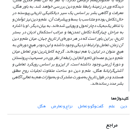
دیدگاه وی در زمینۀ رابطة علم و دین بررسی خواهد شد. به باور هگل،
معرفت و آگاهی بشر بر اساس یک سیر دیالکتیکی تاریخی پیوسته در
حال تکامل بوده و متناسب با بسط و پیشرفت آن، علم و دین نیز توأمان و
با تناظر یک‌به‌یک دچار تحول و پویایی شده‌اند. به بیان دیگر، او با اشاره
به مراحل چهارگانة تکامل تمدن‌ها و مراتب استکمال ادیان در بستر
تاریخ، بر این باور است که در هر دوره‌ای از تاریخ جهان، میان علم و دین
آن زمان، تعامل و ارتباط نزدیکی وجود داشته و این دو
در هیچ دوره‌ای به
هیچ عنوان در تباین با هم نبوده‌اند. گرچه کامل‌ترین نوع تعامل میان
علم و دین و مصداق تام و اتمّ این رابطه از نظر وی در مسیحیت پروتستان
و دورة ژرمنی وجود داشته است. از این‌رو بر اساس رویکرد تعاملی و
آشتی‌گرایانة هگل، علم و دین دو ساحت متفاوت تجلیات روح مطلق
هستند و در طول تاریخ به‌صورت مشترک و به‌موازات هم به تعالی آگاهی
بشر مدد رسانده‌اند.
کلیدواژه‌ها
دین
علم
گفت‌وگو و تعامل
نزاع و تعارض
هگل
مراجع