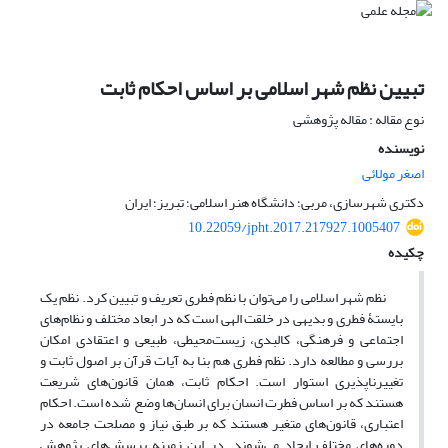
تبیین نظم شهر اسلامی بر اساس احکام ثابت
نوع مقاله : مقاله پژوهشی
نویسنده
اصغر مولائی
دکتری شهرسازی، مربی؛ دانشگاه هنر اسلامی؛ تبریز؛ ایران
10.22059/jpht.2017.217927.1005407
چکیده
نظم شهر اسلامی را می‌توان با نظم فطری تعریف و تبیین کرد. نظم یک
بایستۀ فطری و بدیهی در خلقت الهی است که در ابعاد مختلف و نظام‌های
اجتماعی و فرهنگی، کالبدی، زیست‌محیطی، طبیعی و اعتقادی امکان
بررسی و مطالعه دارد. نظم فطری هم بنا به آیات قرآن بر اصول ثابت و
تغییرناپذیری استوار است. احکام ثابت، همان قانون‌های شریعت
هستند که بر اساس فطرت انسان برای انسان‌ها وضع شده است. احکام
اعتباری، قانون‌های متغیر هستند که بر طبق نیاز و مصلحت جامعه در
دوره‌های مختلف ایجاد می‌شوند. در این زمینه پرسش‌های پژوهش