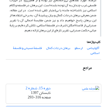
گرفته، مورد نقدهای بی‌رحمانه‌ای نیز بوده و از همین‌رو، در الهیات
فلسفی غرب چندان به آن توجه نشده است. این برهان در فلسفه و کلام
اسلامی نیز ناشناخته مانده یا بی‌اعتبار تلقی شده است. در این مقاله،
ضمن معرفی برهان درجات کمال و بیان پیشینۀ آن، به برخی انتقادها از
این برهان پاسخ خواهیم داد و نیز ضمن مقایسۀ اجمالی آن با تقریر
صدرایی از قاعدۀ امکان اشرف در فلسفۀ اسلامی، تلاش کرده‌ایم بر پایۀ
مبانی حکمت صدرایی، تقریر تازه‌ای از این برهان ارائه دهیم.
کلیدواژه‌ها
آکوئیناس
ارسطو
برهان درجات کمال
فلسفۀ مسیحی و فلسفۀ
اسلامی
مراجع
دوره 15، شماره 2
تابستان 1397
صفحه
293-316