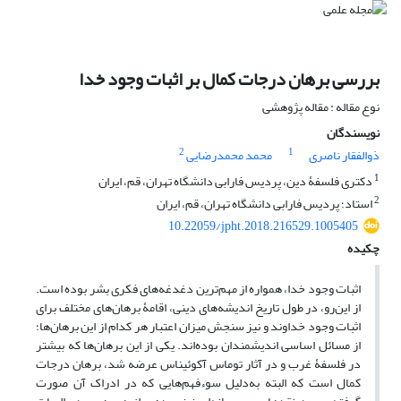
بررسی برهان درجات کمال بر اثبات وجود خدا
نوع مقاله : مقاله پژوهشی
نویسندگان
2
1
ذوالفقار ناصری
محمد محمدرضایی
1
دکتری فلسفۀ دین، پردیس فارابی دانشگاه تهران، قم، ایران
2
استاد؛ پردیس فارابی دانشگاه تهران، قم، ایران
10.22059/jpht.2018.216529.1005405
چکیده
اثبات وجود خدا، همواره از مهم‌ترین دغدغه‌های فکری بشر بوده است.
از این‌رو، در طول تاریخ اندیشه‌های دینی، اقامۀ برهان‌های مختلف برای
اثبات وجود خداوند و نیز سنجش میزان اعتبار هر کدام از این برهان‌ها؛
از مسائل اساسی اندیشمندان بوده‌اند. یکی از این برهان‌ها که بیشتر
در فلسفۀ غرب و در آثار توماس آکوئیناس عرضه شد، برهان درجات
کمال است که البته به‌دلیل سوءفهم‌هایی که در ادراک آن صورت