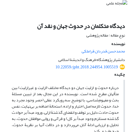
دیدگاه متکلمان در حدوث جهان و نقد آن
نوع مقاله : مقاله پژوهشی
نویسنده
محمدحسن قدردان قراملکی
دانشیار پژوهشگاه فرهنگ و اندیشة اسلامی
10.22059/jpht.2018.244954.1005519
چکیده
درباره حدوث و ازلیت جهان دو دیدگاه مختلف (ازلیت و غیرازلیت) بین
متألهان مطرح شده است. نویسنده در این مجال بعد از تبیین مسئلۀ
بحث و مفهوم‌شناسی، با توضیح سه رویکرد عقلی (حصر وجود مجرد به
خدا، حدوث لازمه اصل اختیار و اراده، استحالۀ اضافه بر بی‌نهایت، نفس
حدوث حادث دلیل بر توقف و انقضای گذشتۀ ازلی، ورود مبدأ بر حوادث
گذشته مستلزم وجود مبدأ بر کل) و قرآنی و روایی موافقان حدوث، به
تحلیل و ارزیابی ادلۀ آنان می‌پردازد و در دلالت آنها بر نظریۀ حدوث،
جرح وارد می‌کند.