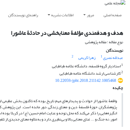
صفحه اصلی
مرور
اطلاعات نشریه
راهنمای نویسندگان
هدف و هدفمندی مؤلفۀ معنابخشی در حادثۀ عاشورا
نوع مقاله : مقاله پژوهشی
نویسندگان
2
1
عبدلله نصری
زهرا کریمی
1
استادیار گروه فلسفه، دانشگاه علامه طباطبایی
2
کارشناسی ارشد دانشگاه علامه طباطبایی
10.22059/jpht.2018.211142.1005468
چکیده
واقعۀ عاشورا از حوادث و پدیدارهای مهم تاریخ بوده که تاکنون بخش عظیمی از
پژوهشگران حوزۀ فلسفۀ دین و معنای زندگی دور مانده است. این پژوهش کو
انگیزه‌هایی را ذکر می‌کند که محل توجه و عنایت امام حسین (ع) در کربلا بوده ا
امور، نه جنگ و ... غنای معنایی بالا و بی‌نظیری دارد و به‌علاوه معنای جدیدی از