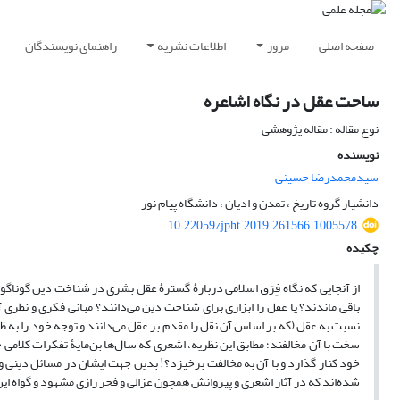
صفحه اصلی
مرور
اطلاعات نشریه
راهنمای نویسندگان
ساحت عقل در نگاه اشاعره
نوع مقاله : مقاله پژوهشی
نویسنده
سیدمحمدرضا حسینی
دانشیار گروه تاریخ ، تمدن و ادیان ، دانشگاه پیام نور
10.22059/jpht.2019.261566.1005578
چکیده
از آنجایی که نگاه فِرَق اسلامی دربارۀ گسترۀ عقل بشری در شناخت دین گوناگون
باقی ماندند؟ یا عقل را ابزاری برای شناخت دین می‌دانند؟ مبانی فکری و نظری آن
نسبت به عقل (که بر اساس آن نقل را مقدم بر عقل می‌دانند و توجه خود را به ظو
سخت با آن مخالفند؛ مطابق این نظریه، اشعری که سال‌ها بن‌مایۀ تفکرات کلامی خود
خود کنار گذارد و با آن به مخالفت برخیزد؟! بدین جهت ایشان در مسائل دینی و 
شده‌اند که در آثار اشعری و پیروانش همچون غزالی و فخر رازی مشهود و گواه ا