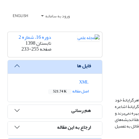
ورود به سامانه
ENGLISH
دوره 16، شماره 2
تابستان 1398
صفحه
233-255
فایل ها
XML
اصل مقاله
521.74 K
اهرگرایانۀ خود
گرایانۀ اشاعره
هم رسانی
هره نمی‌برند و
رطۀ اندیشه‌های
قائل به تفصیل
ارجاع به این مقاله