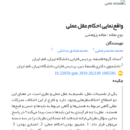
واقع‌نمایی احکام عقل عملی
نوع مقاله : مقاله پژوهشی
نویسندگان
2
1
محمد محمدرضایی
محمدصادق بدخش
1
استاد گروه فلسفه، پردیس فارابی دانشگاه تهران، قم، ایران
2
دانشجوی دکتری فلسفۀ دین، پردیس فارابی دانشگاه تهران، قم، ایران
10.22059/jpht.2019.262149.1005581
چکیده
یکی از تقسیمات عقل، تقسیم به عقل عملی و نظری است، در معنای این
دو اصطلاح اختلاف‌نظرهایی وجود دارد و فارغ از این اختلاف، مدرکات
عقلی گاهی مربوط به هستی‌ها و گاهی مربوط به بایدها و حسن و قبح‌ها
هستند، عقل با چه فرآیندی به این بایدها دست پیدا می‌کند؟ در پاسخ
به این سؤال نظریاتی ارائه شده‌اند که عمدۀ این نظریات را در سه دسته
می‌توان قرار داد: 1. مشهور بودن احکام عملی؛ 2. اعتباری بودن؛ 3.