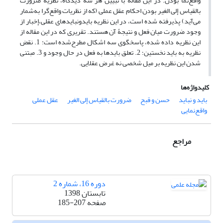
واقع‌نما بودن. در این مقاله با تبیین هر سه دیدگاه، نظریۀ ضرورت
بالقیاس إلی الغیر بودن احکام عقل عملی (که از نظریات واقع‌گرا به‌شمار
می‌آید) پذیرفته شده است، در این نظریه بایدونبایدهای عقلی،إخبار از
وجود ضرورت میان فعل و نتیجۀ آن هستند. تقریری که در این مقاله از
این نظریه داده شده، پاسخگوی سه اشکال مطرح‌شده است: 1. نقض
نظریه به باید نخستین؛ 2. تعلق بایدها به فعل در حال وجود و 3. مبتنی
شدن این نظریه بر میل شخصی نه غرض عقلایی.
کلیدواژه‌ها
باید و نباید
حسن ‌و قبح
ضرورت بالقیاس إلی الغیر
عقل عملی
واقع‌نمایی
مراجع
دوره 16، شماره 2
تابستان 1398
صفحه
185-207