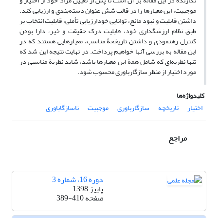
نگارنده در این مقاله بر آن است تا پس از تعیین مراد خود از اختیار و
موجبیت، این معیارها را در قالب شش عنوان دسته‌بندی و ارزیابی کند.
داشتن قابلیت و نبود مانع، توانایی خودارزیابی تأملی، قابلیت انتخاب بر
طبق نظام ارزشگذاری خود، قابلیت درک حقیقت و خیر، دارا بودن
کنترل رهنمودی و داشتن تاریخچۀ مناسب، معیارهایی هستند که در
این مقاله به بررسی آنها خواهیم پرداخت. در نهایت نتیجه این شد که
تنها نظریه‌ای که شامل همۀ این معیارها باشد، شاید نظریۀ مناسبی در
مورد اختیار از منظر سازگارباوری محسوب شود.
کلیدواژه‌ها
اختیار
تاریخچه
سازگارباوری
موجبیت
ناسازگاباوری
مراجع
دوره 16، شماره 3
پاییز 1398
صفحه
389-410