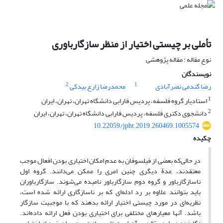
تأملی بر چیستی اختیار از منظر سازگارباوری
نوع مقاله : مقاله پژوهشی
نویسندگان
2
1
رضا گندمی نصرآبادی
محمدرضا زارع بیدکی
1
استادیار گروه فلسفه، پردیس فارابی دانشگاه تهران، تهران، ایران
2
دانشجوی دکتری فلسفه، پردیس فارابی دانشگاه تهران، تهران، ایران
10.22059/jpht.2019.260469.1005574
چکیده
در حالی‌که بعضی از فیلسوفان به عدم امکان اختیاری بودن افعال موجب
معتقدند، عدۀ دیگری چنین امری را ممکن می‌دانند. گروه اول
ناسازگارباور و گروه دوم سازگارباور نامیده می‌شوند. سازگارباوران
باید بتوانند علاوه بر رد ادله‌ای که بر ناسازگاری ارائه شده است،
نظریه‌ای در مورد چیستی اختیار ارائه بدهند که با موجبیت سازگار
باشد. آنها معیارهای مختلفی برای اختیاری بودن فعل ارائه داده‌اند.