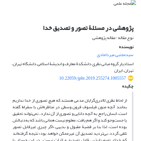
پژوهشی در مسئلۀ تصور و تصدیق خدا
نوع مقاله : مقاله پژوهشی
نویسنده
سیدمجتبی میردامادی
استادیار گروه مبانی نظری دانشکدۀ معارف و اندیشۀ اسلامی دانشگاه تهران،
تهران، ایران
10.22059/jpht.2019.255274.1005557
چکیده
از لحاظ نظری لاادری‌گرایان مدعی‌ هستند که هیچ تصوری از خدا نداریم
بمانند آنچه منون فیلسوف قرون وسطی در مناظره‌اش با سقراط گفته
است، انسان راجع به آنچه دانایی و تصوری از آن ندارد، نمی‌تواند تحقیق
یا جست‌وجو کند و اگر هم یافت، معلوم نیست همانی باشد که به‌دنبالش
بوده است، لذا بنا بر قضیۀ مقبول و بدیهی «اگر چیزی غیرقابل تصور
تلقی گردد، بی‌تردید تصدیق آن غیرممکن خواهد بود» نتیجه گرفته‌اند
که خدایِ تصور‌ناپذیر، قابلِ تصدیق و اثبات نیست. در این جستار با