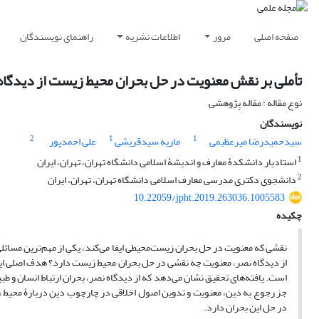
صفحه اصلی
مرور
اطلاعات نشریه
راهنمای نویسندگان
تأملی بر نقش معنویت در حل بحران محیط زیست از دیدگاه
نوع مقاله : مقاله پژوهشی
نویسندگان
2
1
1
سیدحمیدرضا میرعظیمی
ماریه سیدقریشی
علی احمدپور
1
استادیار دانشکدۀ معارف و اندیشۀ اسلامی دانشگاه تهران، تهران، ایران
2
دانشجوی دکتری مدرسی معارف اسلامی دانشگاه تهران، تهران، ایران
10.22059/jpht.2019.263036.1005583
چکیده
نقشی که معنویت در حل بحران زیست‌محیطی ایفا می‌کند، یکی از مهم‌ترین مسائ
از دیدگاه نصر، معنویت چه نقشی در حل بحران محیط‌ زیست دارد؟ هدف اصلی این
است. یافته‌های تحقیق نشان می‌دهد که از دیدگاه نصر، بحران ارتباط انسان و ط
جز رجوع به دین، معنویت و تدوین اصول اخلاقی در چارچوب دین دربارۀ محیط
در حل این بحران دارد.