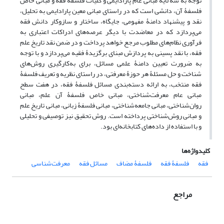
توجه به سه لایۀ مبانی عام پارادایمی و کلیات فلسفۀ فقه و مبانی خاص
فلسفۀ آن، دانشی است که در راستای مبانی معین پارادایمی به تحلیل،
نقد و پیشنهاد دامنۀ مفهومی، جایگاه، ساختار و سازوکار دانش فقه
می‌پردازد که در معاضدت با دیگر عرصه‌های ادراکات اعتباری به
فرآوری نظام‌های مطلوب مرجع خواهد پرداخت و در ضمن نقد تاریخ علم
فقه، با نقد پسینی به پردازش مبنای برگزیدۀ فقیه می‌پردازد و با توجه
به ضرورت تعیین دامنۀ علمی مسائل، برای به‌کارگیری روش‌های
شناخت و حل مسئلۀ هر حوزۀ معرفتی، در راستای نظریه و تعریف فلسفۀ
فقه منتخب، به ارائه دسته‌بندی مسائل فلسفۀ فقه، در هفت سطح
مبانی عام معرفت‌شناختی، مبانی خاص فلسفۀ آن علم، مبانی
روان‌شناختی، مبانی جامعه‌شناختی، مبانی فلسفۀ زبانی، مبانی تاریخ علم
و مبانی روش‌شناختی پرداخته است. روش تحقیق نیز توصیفی و تحلیلی
و با استفاده از داده‌های کتابخانه‌ای بود.
کلیدواژه‌ها
فقه
فلسفۀ فقه
فلسفۀ مضاف
مسائل فقه
معرفت‌شناسی
مراجع