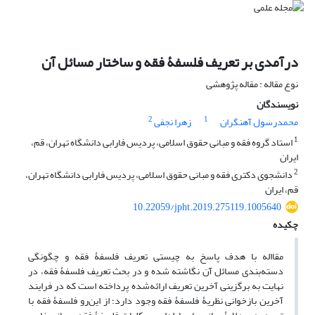
درآمدی بر تعریف فلسفۀ فقه و ساختار مسائل آن
نوع مقاله : مقاله پژوهشی
نویسندگان
2
1
محمدرسول آهنگران
زهرا نجفی
1
استاد گروه فقه و مبانی حقوق اسلامی، پردیس فارابی دانشگاه تهران، قم،
ایران
2
دانشجوی دکتری فقه و مبانی حقوق اسلامی، پردیس فارابی دانشگاه تهران،
قم، ایران
10.22059/jpht.2019.275119.1005640
چکیده
مقااله با هدف پاسخ به چیستی تعریف فلسفۀ فقه و چگونگی
دسته‌بندی مسائل آن نگاشته شده و در بحث تعریف فلسفۀ فقه، در
نهایت به برگزینی آخرین تعریف ارائه‌شده پرداخته است که در فرایند
آخرین بازخوانی نظریۀ فلسفۀ فقه وجود دارد؛ از این‌رو فلسفۀ فقه با