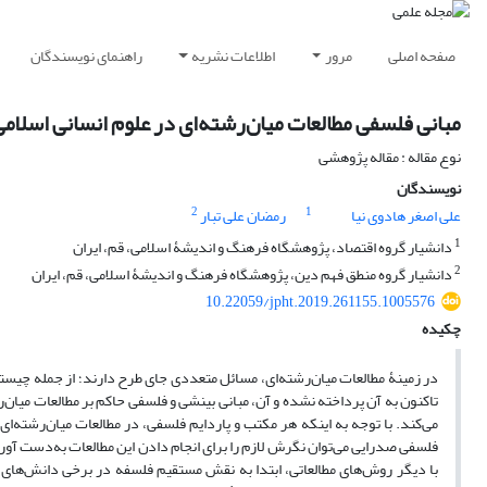
صفحه اصلی
مرور
اطلاعات نشریه
راهنمای نویسندگان
مبانی فلسفی مطالعات میان‌رشته‌ای در علوم انسانی اسلامی
نوع مقاله : مقاله پژوهشی
نویسندگان
2
1
علی اصغر هادوی نیا
رمضان علی تبار
1
دانشیار گروه اقتصاد، پژوهشگاه فرهنگ و اندیشۀ اسلامی، قم، ایران
2
دانشیار گروه منطق فهم دین، پژوهشگاه فرهنگ و اندیشۀ اسلامی، قم، ایران
10.22059/jpht.2019.261155.1005576
چکیده
در زمینۀ مطالعات میان‌رشته‌ای، مسائل متعددی جای طرح دارند؛ از جمله چیس
تاکنون به آن پرداخته نشده و آن، مبانی بینشی و فلسفی حاکم بر مطالعات میان
می‌کند. با توجه به اینکه هر مکتب و پاردایم فلسفی، در مطالعات میان‌رشته‌ای ت
فلسفی صدرایی می‌توان نگرش لازم را برای انجام دادن این مطالعات به‌دست آور
با دیگر روش‌های مطالعاتی، ابتدا به نقش مستقیم فلسفه در برخی دانش‌های بی