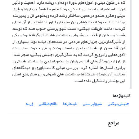
که در متون دینی و آموزه‌های دورة «وِدَه‌ای» ریشه دارد. اهمیت و تأثیر
این سلسله‌مراتب اجتماعی تا حدی بود که تقریباً همة جریان‌ها و فِرَق
دینی و فکری هندو در همین ساختار رشد کرده و به‌نوعی آن را پذیرفته
بودند. اما معدود اندیشه‌هایی این ساختار را باور نداشتند و از آن تخطی
کردند؛ مانند طریقت «بَهکتی» سنت شیواپرستی جنوب هند که توسط
شصت‌وسه تن از قدیسین شیوایی یا «ناینمارها» شکل گرفته بود و یکی
از تأثیرگذارترین جریان‌های مردمی در سده‌های میانه بود. بسیاری از
این قدیسین از طبقات پایین جامعه بودند و طی حدود سه سده‌
آموزه‌هایی را ترویج کردند که به شکل‌گیری «جنبش بَهکتی» منجر شد.
از بارزترین ویژگی‌های آنان می‌توان به عدم پایبندی به ساختار طبقاتی و
برابری انسان‌ها اشاره کرد. بررسی مبانی کاست‌باوری و دیدگاه‌های
مخالف، آن به‌ویژه «بَهکته‌ها» و «ناینمارهای شیوایی»، پرسش‌های اصلی
این نوشتار را تشکیل داده است.
کلیدواژه‌ها
جنبش بَهکتی
شیواپرستی
ناینمارها
نظام طبقاتی
وَرنه
مراجع